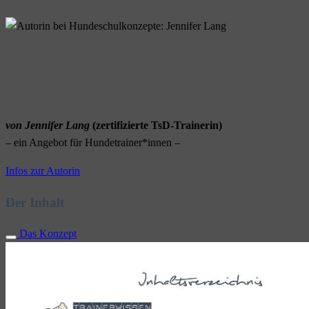
von Jennifer Lang
(zertifizierte TsD-Trainerin)
– ein Angebot für Hundetrainer*innen –
Infos zur Autorin
Der Inhalt
Das Konzept