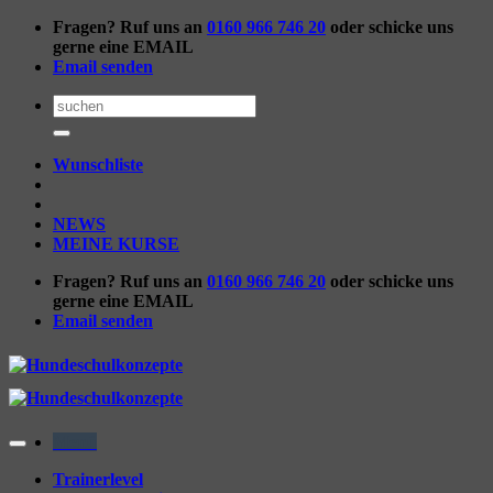
Zum
Fragen? Ruf uns an
0160 966 746 20
oder schicke uns
Inhalt
gerne eine EMAIL
springen
Email senden
Suchen
nach:
Wunschliste
NEWS
MEINE KURSE
Fragen? Ruf uns an
0160 966 746 20
oder schicke uns
gerne eine EMAIL
Email senden
Menü
Trainerlevel