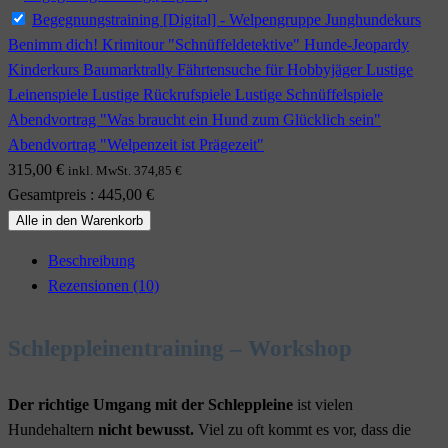
Begegnungstraining [Digital] - Welpengruppe Junghundekurs
Benimm dich! Krimitour "Schnüffeldetektive" Hunde-Jeopardy
Kinderkurs Baumarktrally Fährtensuche für Hobbyjäger Lustige
Leinenspiele Lustige Rückrufspiele Lustige Schnüffelspiele
Abendvortrag "Was braucht ein Hund zum Glücklich sein"
Abendvortrag "Welpenzeit ist Prägezeit"
315,00
€
inkl. MwSt.
374,85
€
Gesamtpreis
:
445,00
€
Alle in den Warenkorb
Beschreibung
Rezensionen (10)
Schleppleinentraining – Workshop
Der richtige Umgang mit der Schleppleine
ist vielen
Hundehaltern
nicht bewusst.
Viel zu oft kommt es vor, dass die