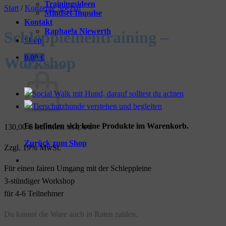
Trainingsideen
Start
/
Konzepte Spezial
Mindset-Impulse
Kontakt
Raphaela Niewerth
Schleppleinentraining –
Shop
0,00
€
Workshop
Warenkorb
Es befinden sich keine Produkte im Warenkorb.
130,00
€
inkl. MwSt.
154,70
€
Zurück zum Shop
Zzgl. 19% MwSt.
Für einen fairen Umgang mit der Schleppleine
3-stündiger Workshop
für 4-6 Teilnehmer
Du kannst die Ware auch in Raten zahlen.