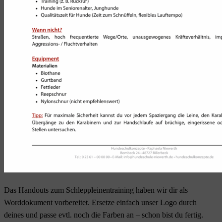
Das Handouts zum Schleppleinentraining haben wir dir als
Worddokument vorbereitet. Ersetze einfach unser Logo durch
deines und passe evtl. noch die Farben an – schon bist du fertig.