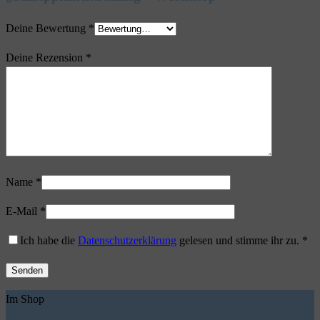
Deine Bewertung
*
Deine Rezension
*
Name
*
E-Mail
*
Ich habe die
Datenschutzerklärung
gelesen und stimme ihr zu.
*
Im Shop