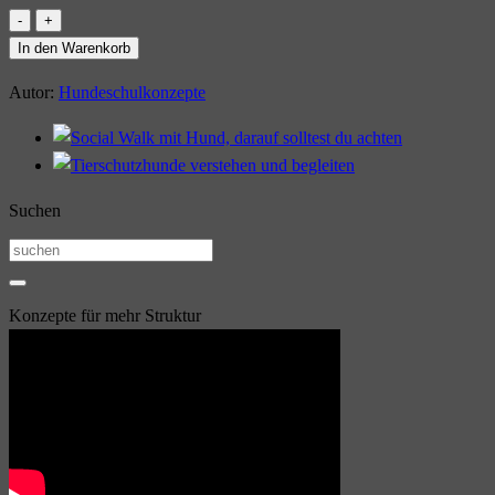
Schleppleinentraining
-
In den Warenkorb
Workshop
Autor:
Hundeschulkonzepte
[Digital]
Menge
Suchen
Suchen
nach:
Konzepte für mehr Struktur