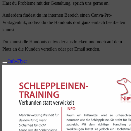
Hast du Probleme mit der Gestaltung, sprich uns gerne an.
Außerdem findest du im internen Bereich einen Canva-Pro-
Vorlagenlink, sodass du die Handouts dort ganz einfach bearbeiten
kannst.
Du kannst die Handouts entweder ausdrucken und noch auf dem
Platz an die Kunden verteilen oder per Email senden.
Info-Flyer