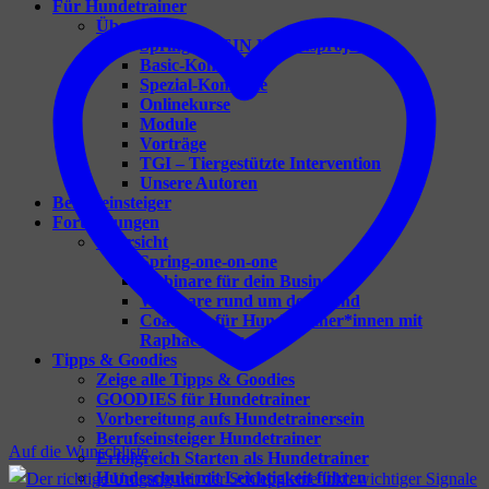
Für Hundetrainer
Übersicht
Spring – DEIN Herzensprojekt
Basic-Konzepte
Spezial-Konzepte
Onlinekurse
Module
Vorträge
TGI – Tiergestützte Intervention
Unsere Autoren
Berufseinsteiger
Fortbildungen
Übersicht
Spring-one-on-one
Webinare für dein Business
Webinare rund um den Hund
Coaching für Hundetrainer*innen mit
Raphaela Niewerth
Tipps & Goodies
Zeige alle Tipps & Goodies
GOODIES für Hundetrainer
Vorbereitung aufs Hundetrainersein
Berufseinsteiger Hundetrainer
Auf die Wunschliste
Erfolgreich Starten als Hundetrainer
Hundeschule mit Leichtigkeit führen