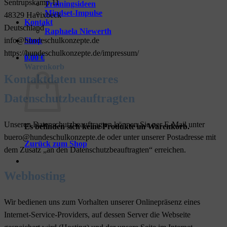
Sentrupskamp 11
Trainingsideen
Mindset-Impulse
48329 Havixbeck
Kontakt
Deutschland
Raphaela Niewerth
Shop
info@hundeschulkonzepte.de
https://hundeschulkonzepte.de/impressum/
0,00
€
Warenkorb
Kontaktdaten unseres
Datenschutzbeauftragten
Unseren Datenschutzbeauftragten können Sie per E-Mail unter
Es befinden sich keine Produkte im Warenkorb.
buero@hundeschulkonzepte.de oder unter unserer Postadresse mit
Zurück zum Shop
dem Zusatz „an den Datenschutzbeauftragten“ erreichen.
Webhosting
Wir bedienen uns zum Vorhalten unserer Onlinepräsenz eines
Internet-Service-Providers, auf dessen Server die Webseite