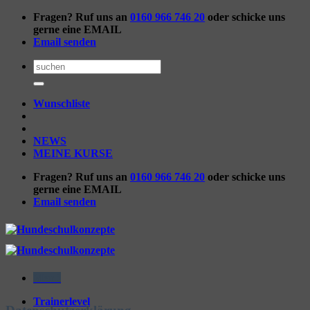
Zum
Fragen? Ruf uns an
0160 966 746 20
oder schicke uns
Inhalt
gerne eine EMAIL
springen
Email senden
Suchen
nach:
Wunschliste
NEWS
MEINE KURSE
Fragen? Ruf uns an
0160 966 746 20
oder schicke uns
gerne eine EMAIL
Email senden
Menü
Trainerlevel