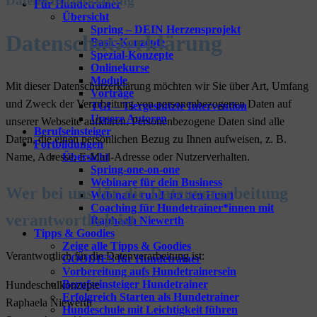
Datenschutzerklärung
Für Hundetrainer
Übersicht
Spring – DEIN Herzensprojekt
Datenschutzerklärung
Basic-Konzepte
Spezial-Konzepte
Onlinekurse
Module
Mit dieser Datenschutzerklärung möchten wir Sie über Art, Umfang
Vorträge
und Zweck der Verarbeitung von personenbezogenen Daten auf
TGI – Tiergestützte Intervention
Unsere Autoren
unserer Webseite aufklären. Personenbezogene Daten sind alle
Berufseinsteiger
Daten, die einen persönlichen Bezug zu Ihnen aufweisen, z. B.
Fortbildungen
Name, Adresse, E-Mail-Adresse oder Nutzerverhalten.
Übersicht
Spring-one-on-one
Webinare für dein Business
Wer bei uns für die Datenverarbeitung
Webinare rund um den Hund
Coaching für Hundetrainer*innen mit
verantwortlich ist
Raphaela Niewerth
Tipps & Goodies
Zeige alle Tipps & Goodies
Verantwortlich für die Datenverarbeitung ist:
GOODIES für Hundetrainer
Vorbereitung aufs Hundetrainersein
Berufseinsteiger Hundetrainer
Hundeschulkonzepte
Erfolgreich Starten als Hundetrainer
Raphaela Niewerth
Hundeschule mit Leichtigkeit führen