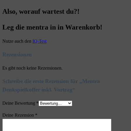
Also, worauf wartest du?!
Leg die mentra in in Warenkorb!
Nutze auch den
IQ-Test
Rezensionen
Es gibt noch keine Rezensionen.
Schreibe die erste Rezension für „Mentra
Denkspielkoffer inkl. Vortrag“
Deine Bewertung
*
Deine Rezension
*