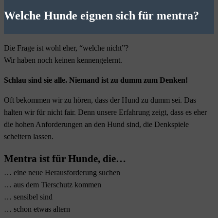
Welche Hunde eignen sich für mentra?
Die Frage ist wohl eher, “welche nicht”?
Wir haben noch keinen kennengelernt.
Schlau sind sie alle. Niemand ist zu dumm zum Denken!
Oft bekommen wir zu hören, dass der Hund zu dumm sei. Das
halten wir für nicht fair. Denn unsere Erfahrung zeigt, dass es eher
die
hohen Anforderungen an den Hund sind, die Denkspiele
scheitern lassen.
Mentra ist für Hunde, die…
… eine neue Herausforderung suchen
… aus dem Tierschutz kommen
… sensibel sind
… schon etwas altern