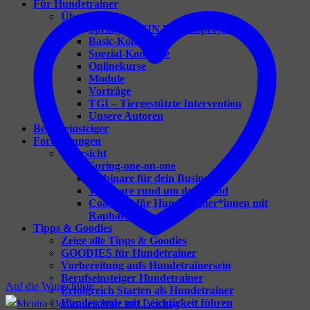
Für Hundetrainer
Übersicht
Spring – DEIN Herzensprojekt
Basic-Konzepte
Spezial-Konzepte
Onlinekurse
Module
Vorträge
TGI – Tiergestützte Intervention
Unsere Autoren
Berufseinsteiger
Fortbildungen
Übersicht
Spring-one-on-one
Webinare für dein Business
Webinare rund um den Hund
Coaching für Hundetrainer*innen mit
Raphaela Niewerth
Tipps & Goodies
Zeige alle Tipps & Goodies
GOODIES für Hundetrainer
Vorbereitung aufs Hundetrainersein
Berufseinsteiger Hundetrainer
Auf die Wunschliste
Erfolgreich Starten als Hundetrainer
Hundeschule mit Leichtigkeit führen