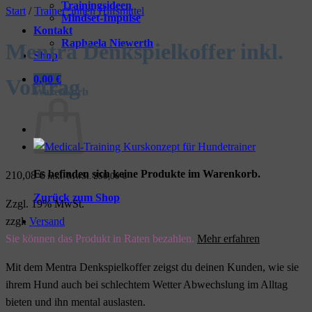
Trainingsideen
Start
/
Trainer*innen Hilfsmittel
Mindset-Impulse
Kontakt
Raphaela Niewerth
Mentra Denkspielkoffer inkl.
Shop
0,00
€
Vortrag
Warenkorb
Es befinden sich keine Produkte im Warenkorb.
210,08
€
inkl. MwSt.
250,00
€
Zurück zum Shop
Zzgl. 19% MwSt.
zzgl.
Versand
Sie können das Produkt in Raten bezahlen.
Mehr erfahren
Mit dem Mentra Denkspielkoffer zeigst du deinen Kunden, wie sie
ihrem Hund auch bei schlechtem Wetter Abwechslung im Alltag
bieten und ihn mental auslasten.