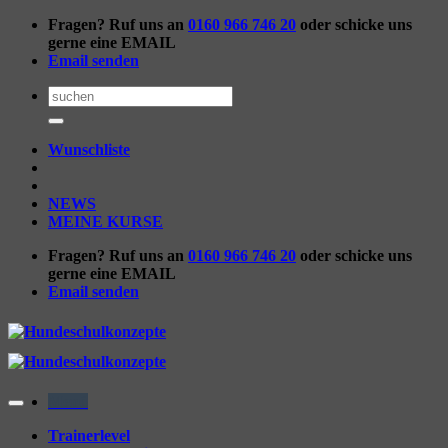
Zum
Fragen? Ruf uns an
0160 966 746 20
oder schicke uns
Inhalt
gerne eine EMAIL
springen
Email senden
Suchen
nach:
Wunschliste
NEWS
MEINE KURSE
Fragen? Ruf uns an
0160 966 746 20
oder schicke uns
gerne eine EMAIL
Email senden
Menü
Trainerlevel