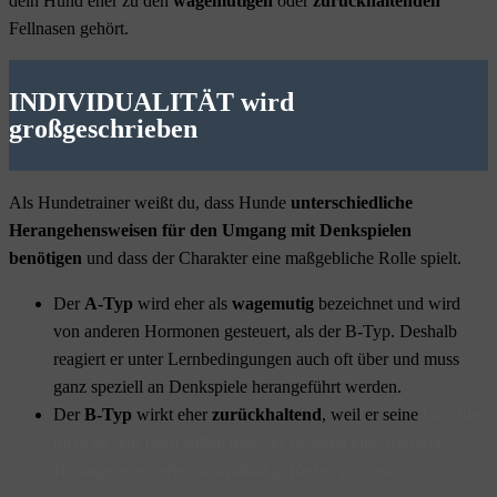
dein Hund eher zu den
wagemutigen
oder
zurückhaltenden
Fellnasen gehört.
INDIVIDUALITÄT wird
großgeschrieben
Als Hundetrainer weißt du, dass Hunde
unterschiedliche
Herangehensweisen für den Umgang mit Denkspielen
benötigen
und dass der Charakter eine maßgebliche Rolle spielt.
Der
A-Typ
wird eher als
wagemutig
bezeichnet und wird
von anderen Hormonen
gesteuert, als der B-Typ. Deshalb
reagiert er
unter Lernbedingungen auch oft über und
muss
ganz speziell an Denkspiele herangeführt
werden.
Der
B-Typ
wirkt eher
zurückhaltend
, weil er seine
Gefühle
nicht so sehr nach außen trägt. Er
benötigt eine spezielle
Herangehensweise um
optimal gefördert zu werden.