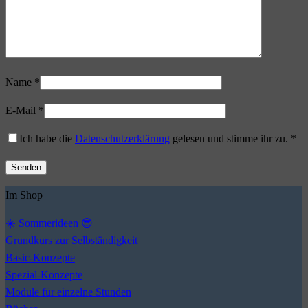
Name
*
E-Mail
*
Ich habe die
Datenschutzerklärung
gelesen und stimme ihr zu.
*
Im Shop
☀️ Sommerideen 😎
Grundkurs zur Selbständigkeit
Basic-Konzepte
Spezial-Konzepte
Module für einzelne Stunden