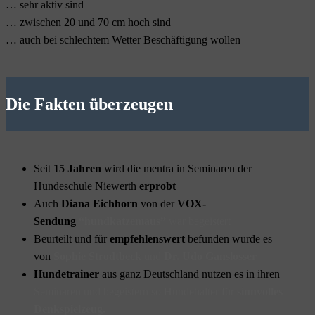
… sehr aktiv sind
… zwischen 20 und 70 cm hoch sind
… auch bei schlechtem Wetter Beschäftigung wollen
Die Fakten überzeugen
Seit
15 Jahren
wird die mentra in Seminaren der
Hundeschule Niewerth
erprobt
A
uch
Diana Eichhorn
von der
VOX-
Sendung
“hundkatzemaus”
war begeistert
Beurteilt und für
empfehlenswert
befunden wurde es
von
Sophie Strodtbeck
und
Dr. Udo Ganslosser
Hundetrainer
aus ganz Deutschland nutzen es in ihren
Seminaren und begeistern so Hundehalter für
sinnvolles
Denkspielzeug.