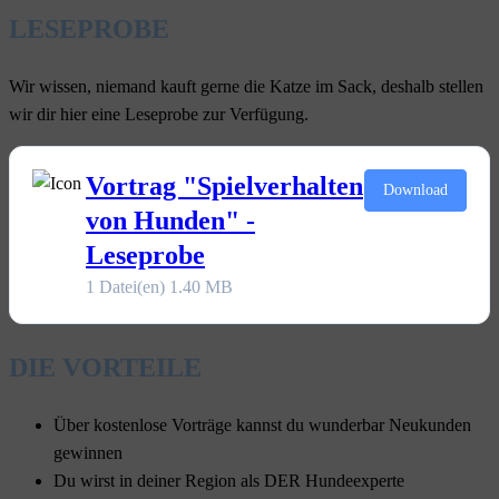
LESEPROBE
Wir wissen, niemand kauft gerne die Katze im Sack, deshalb stellen
wir dir hier eine Leseprobe zur Verfügung.
Vortrag "Spielverhalten
Download
von Hunden" -
Leseprobe
1 Datei(en)
1.40 MB
DIE VORTEILE
Über kostenlose Vorträge kannst du wunderbar Neukunden
gewinnen
Du wirst in deiner Region als DER Hundeexperte