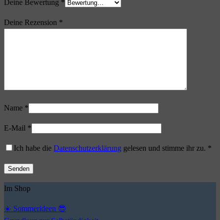
Deine Bewertung
*
Deine Rezension
*
Name
*
E-Mail
*
Ich habe die
Datenschutzerklärung
gelesen und stimme ihr zu.
*
Im Shop
☀️ Sommerideen 😎