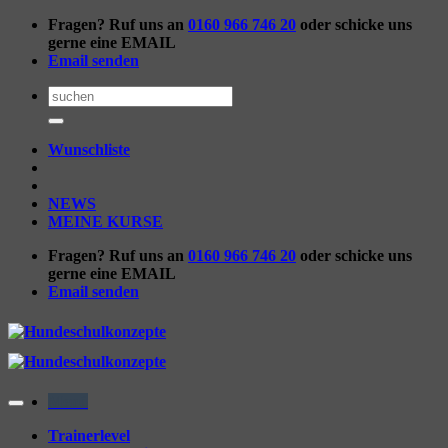
Zum
Fragen? Ruf uns an
0160 966 746 20
oder schicke uns
Inhalt
gerne eine EMAIL
springen
Email senden
Suchen
nach:
Wunschliste
NEWS
MEINE KURSE
Fragen? Ruf uns an
0160 966 746 20
oder schicke uns
gerne eine EMAIL
Email senden
Menü
Trainerlevel