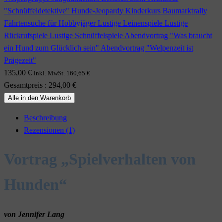
"Schnüffeldetektive" Hunde-Jeopardy Kinderkurs Baumarktrally
Fährtensuche für Hobbyjäger Lustige Leinenspiele Lustige
Rückrufspiele Lustige Schnüffelspiele Abendvortrag "Was braucht
ein Hund zum Glücklich sein" Abendvortrag "Welpenzeit ist
Prägezeit"
135,00
€
inkl. MwSt.
160,65
€
Gesamtpreis
:
294,00
€
Alle in den Warenkorb
Beschreibung
Rezensionen (1)
Vortrag „Spielverhalten von
Hunden“
von Jennifer Lang