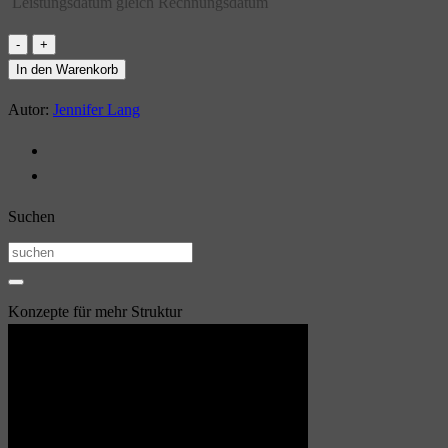
Leistungsdatum gleich Rechnungsdatum
Abendvortrag
"Spielverhalten
In den Warenkorb
von
Autor:
Jennifer Lang
Hunden"
[Digital]
Menge
Suchen
Suchen
nach:
Konzepte für mehr Struktur