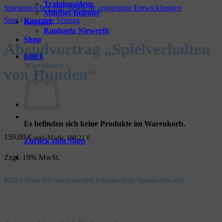
Trainingsideen
Mindset-Impulse
Start
/
Konzepte Vortrag
Kontakt
Raphaela Niewerth
Shop
Abendvortrag „Spielverhalten
0,00
€
Warenkorb
von Hunden“
Es befinden sich keine Produkte im Warenkorb.
159,00
€
inkl. MwSt.
189,21
€
Zurück zum Shop
Zzgl. 19% MwSt.
Kläre über die verschieden hündischen Spielarten auf.