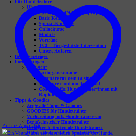
Für Hundetrainer
Übersicht
Spring – DEIN Herzensprojekt
Basic-Konzepte
Spezial-Konzepte
Onlinekurse
Module
Vorträge
TGI – Tiergestützte Intervention
Unsere Autoren
Berufseinsteiger
Fortbildungen
Übersicht
Spring-one-on-one
Webinare für dein Business
Webinare rund um den Hund
Coaching für Hundetrainer*innen mit
Raphaela Niewerth
Tipps & Goodies
Zeige alle Tipps & Goodies
GOODIES für Hundetrainer
Vorbereitung aufs Hundetrainersein
Berufseinsteiger Hundetrainer
Auf die Wunschliste
Erfolgreich Starten als Hundetrainer
Hundeschule mit Leichtigkeit führen