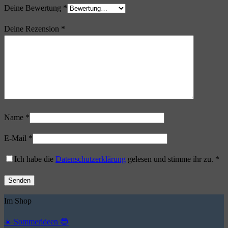
Deine Bewertung
*
Deine Rezension
*
Name
*
E-Mail
*
Ich habe die
Datenschutzerklärung
gelesen und stimme ihr zu.
*
Im Shop
☀️ Sommerideen 😎