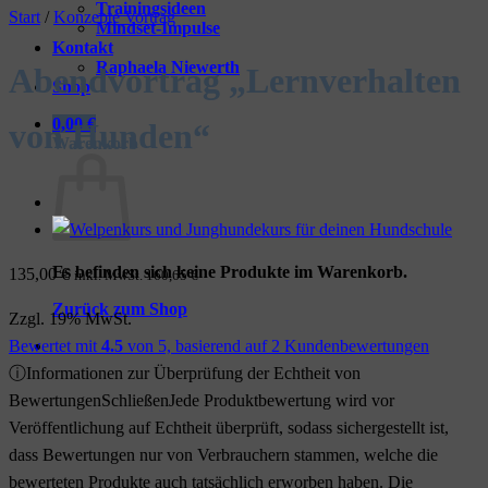
Trainingsideen
Start
/
Konzepte Vortrag
Mindset-Impulse
Kontakt
Raphaela Niewerth
Abendvortrag „Lernverhalten
Shop
0,00
€
von Hunden“
Warenkorb
Es befinden sich keine Produkte im Warenkorb.
135,00
€
inkl. MwSt.
160,65
€
Zurück zum Shop
Zzgl. 19% MwSt.
Bewertet mit
4.5
von 5, basierend auf
2
Kundenbewertungen
ⓘ
Informationen zur Überprüfung der Echtheit von
Bewertungen
Schließen
Jede Produktbewertung wird vor
Veröffentlichung auf Echtheit überprüft, sodass sichergestellt ist,
dass Bewertungen nur von Verbrauchern stammen, welche die
bewerteten Produkte auch tatsächlich erworben haben. Die