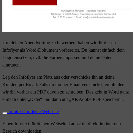
Um deinen Abendvortrag zu bewerben, haben wir dir diesen
Infoflyer als Word-Dokument vorbereitet. Du kannst einfach dein
Logo einsetzen, evtl. die Farben anpassen und deine Daten
eintragen.
Leg den Infoflyer am Platz aus oder verschicke ihn an deine
Kunden per Email. Falls du ihn per Email verschickst, empfehlen
wir dir, vorher ein PDF davon zu schreiben. Das geht in Word ganz
einfach unter „Datei“ und dann auf „Als Adobe PDF speichern“.
Infotext für deine Webseite
Einen Infotext für deinen Webseite kannst du direkt im internen
Bereich downloaden.