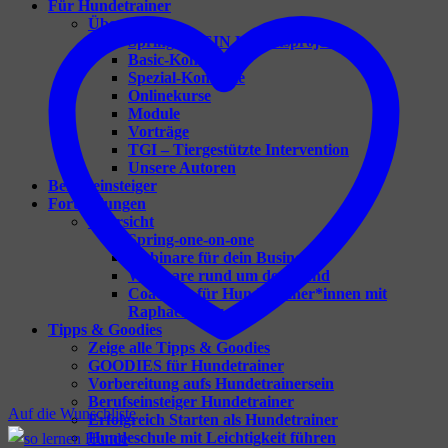
Für Hundetrainer
Übersicht
Spring – DEIN Herzensprojekt
Basic-Konzepte
Spezial-Konzepte
Onlinekurse
Module
Vorträge
TGI – Tiergestützte Intervention
Unsere Autoren
Berufseinsteiger
Fortbildungen
Übersicht
Spring-one-on-one
Webinare für dein Business
Webinare rund um den Hund
Coaching für Hundetrainer*innen mit
Raphaela Niewerth
Tipps & Goodies
Zeige alle Tipps & Goodies
GOODIES für Hundetrainer
Vorbereitung aufs Hundetrainersein
Berufseinsteiger Hundetrainer
Auf die Wunschliste
Erfolgreich Starten als Hundetrainer
Hundeschule mit Leichtigkeit führen