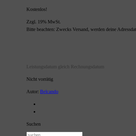
Kostenlos!
Zzgl. 19% MwSt.
Bitte beachten: Zwecks Versand, werden deine Adressd
Leistungsdatum gleich Rechnungsdatum
Nicht vorrätig
Autor:
Belcando
Suchen
Suchen