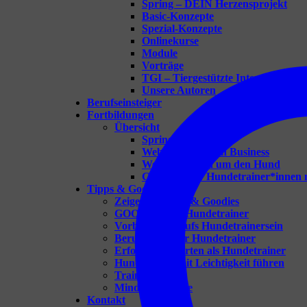
Spring – DEIN Herzensprojekt
Basic-Konzepte
Spezial-Konzepte
Onlinekurse
Module
Vorträge
TGI – Tiergestützte Intervention
Unsere Autoren
Berufseinsteiger
Fortbildungen
Übersicht
Spring-one-on-one
Webinare für dein Business
Webinare rund um den Hund
Coaching für Hundetrainer*innen 
Tipps & Goodies
Zeige alle Tipps & Goodies
GOODIES für Hundetrainer
Vorbereitung aufs Hundetrainersein
Berufseinsteiger Hundetrainer
Erfolgreich Starten als Hundetrainer
Hundeschule mit Leichtigkeit führen
Trainingsideen
Mindset-Impulse
Kontakt