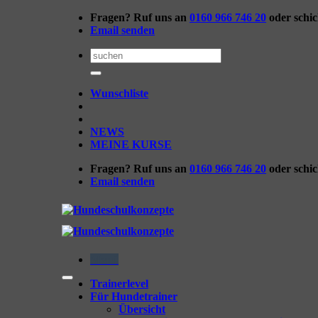
Zum
Fragen? Ruf uns an
0160 966 746 20
oder schi
Inhalt
Email senden
springen
Suchen
nach:
Wunschliste
NEWS
MEINE KURSE
Fragen? Ruf uns an
0160 966 746 20
oder schi
Email senden
Menü
Trainerlevel
Für Hundetrainer
Übersicht