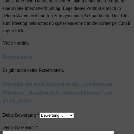
kannst über dein Handy oder den PC daran teilnehmen. Sorge für
eine stabile Internetverbindung. Lege dieses Produkt einfach in
deinen Warenkorb und tritt zum genannten Zeitpunkt ein. Den Link
zum Meeting bekommst du spätestens eine Stunde vorher per Email
zugeschickt.
Nicht vorrätig
Rezensionen
Es gibt noch keine Rezensionen.
Schreibe die erste Rezension für „Kostenloses
Webinar „Hundeschule stressfrei führen“ am
05.08.2026“
Deine Bewertung
*
Deine Rezension
*