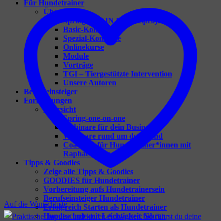
Für Hundetrainer
Übersicht
Spring – DEIN Herzensprojekt
Basic-Konzepte
Spezial-Konzepte
Onlinekurse
Module
Vorträge
TGI – Tiergestützte Intervention
Unsere Autoren
Berufseinsteiger
Fortbildungen
Übersicht
Spring-one-on-one
Webinare für dein Business
Webinare rund um den Hund
Coaching für Hundetrainer*innen mit
Raphaela Niewerth
Tipps & Goodies
Zeige alle Tipps & Goodies
GOODIES für Hundetrainer
Vorbereitung aufs Hundetrainersein
Berufseinsteiger Hundetrainer
Auf die Wunschliste
Erfolgreich Starten als Hundetrainer
Hundeschule mit Leichtigkeit führen