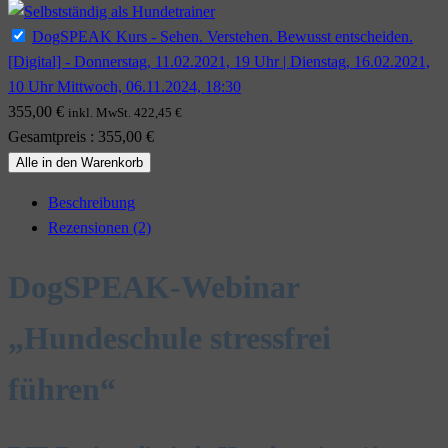
DogSPEAK Kurs - Sehen. Verstehen. Bewusst entscheiden.
[Digital] - Donnerstag, 11.02.2021, 19 Uhr | Dienstag, 16.02.2021,
10 Uhr Mittwoch, 06.11.2024, 18:30
355,00
€
inkl. MwSt.
422,45
€
Gesamtpreis
:
355,00
€
Alle in den Warenkorb
Beschreibung
Rezensionen (2)
DogSPEAK-Webinar
„Hundeschule stressfrei
führen“