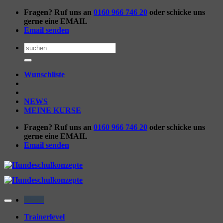
Zum
Fragen? Ruf uns an
0160 966 746 20
oder schicke uns
Inhalt
gerne eine EMAIL
springen
Email senden
Suchen
nach:
Wunschliste
NEWS
MEINE KURSE
Fragen? Ruf uns an
0160 966 746 20
oder schicke uns
gerne eine EMAIL
Email senden
Menü
Trainerlevel