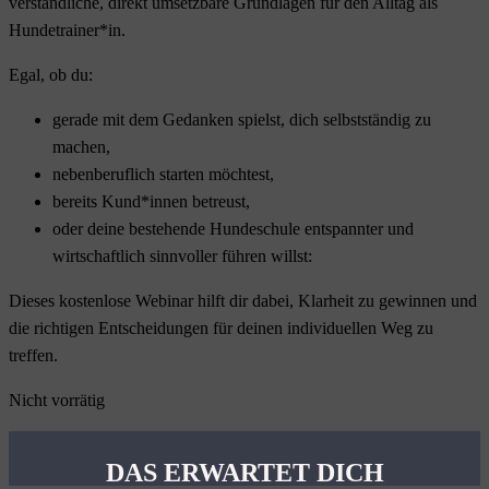
verständliche, direkt umsetzbare Grundlagen für den Alltag als
Hundetrainer*in.
Egal, ob du:
gerade mit dem Gedanken spielst, dich selbstständig zu
machen,
nebenberuflich starten möchtest,
bereits Kund*innen betreust,
oder deine bestehende Hundeschule entspannter und
wirtschaftlich sinnvoller führen willst:
Dieses kostenlose Webinar hilft dir dabei, Klarheit zu gewinnen und
die richtigen Entscheidungen für deinen individuellen Weg zu
treffen.
Nicht vorrätig
DAS ERWARTET DICH