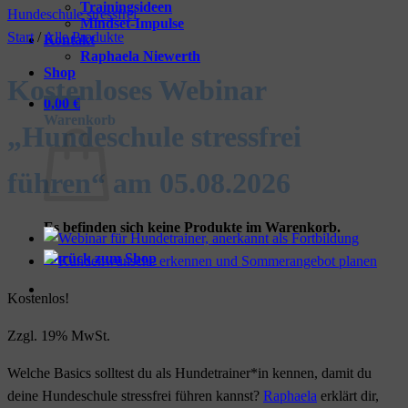
Trainingsideen
Mindset-Impulse
Start
/
Alle Produkte
Kontakt
Raphaela Niewerth
Shop
Kostenloses Webinar
0,00
€
Warenkorb
„Hundeschule stressfrei
führen“ am 05.08.2026
Es befinden sich keine Produkte im Warenkorb.
Zurück zum Shop
Kostenlos!
Zzgl. 19% MwSt.
Welche Basics solltest du als Hundetrainer*in kennen, damit du
deine Hundeschule stressfrei führen kannst?
Raphaela
erklärt dir,