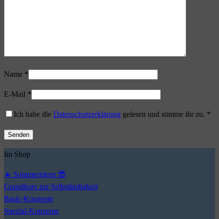
Name
*
E-Mail
*
Ich habe die
Datenschutzerklärung
gelesen und stimme ihr zu.
*
Im Shop
☀️ Sommerideen 😎
Grundkurs zur Selbständigkeit
Basic-Konzepte
Spezial-Konzepte