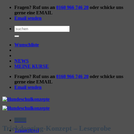
Zum
Fragen? Ruf uns an
0160 966 746 20
oder schicke uns
Inhalt
gerne eine EMAIL
springen
Email senden
Suchen
nach:
Wunschliste
NEWS
MEINE KURSE
Fragen? Ruf uns an
0160 966 746 20
oder schicke uns
gerne eine EMAIL
Email senden
Menü
Trickdogging-Konzept – Leseprobe
Trainerlevel