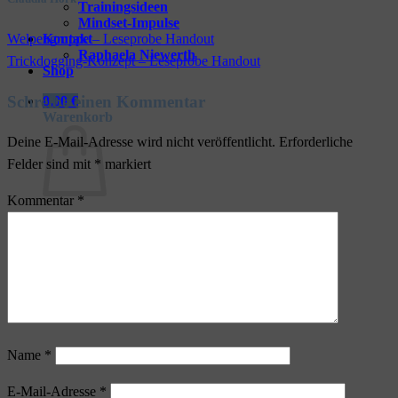
Trainingsideen
Mindset-Impulse
Kontakt
Welpengruppe – Leseprobe Handout
Raphaela Niewerth
Trickdogging-Konzept – Leseprobe Handout
Shop
Schreibe einen Kommentar
0,00
€
Warenkorb
Deine E-Mail-Adresse wird nicht veröffentlicht.
Erforderliche
Felder sind mit
*
markiert
Kommentar
*
Es befinden sich keine Produkte im Warenkorb.
Zurück zum Shop
Name
*
E-Mail-Adresse
*