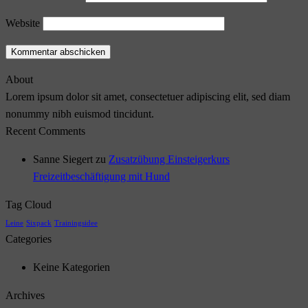
Website
About
Lorem ipsum dolor sit amet, consectetuer adipiscing elit, sed diam
nonummy nibh euismod tincidunt.
Recent Comments
Sanne Siegert
zu
Zusatzübung Einsteigerkurs
Freizeitbeschäftigung mit Hund
Tag Cloud
Leine
Sixpack
Trainingsidee
Categories
Keine Kategorien
Archives