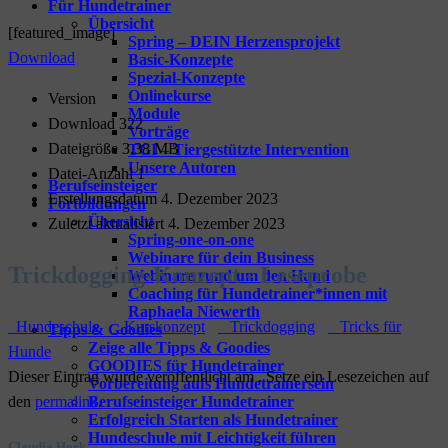
Für Hundetrainer
Übersicht
[featured_image]
Spring – DEIN Herzensprojekt
Download
Basic-Konzepte
Spezial-Konzepte
Onlinekurse
Version
Module
Download
322
Vorträge
Dateigröße
3.38 MB
TGI – Tiergestützte Intervention
Unsere Autoren
Datei-Anzahl
1
Berufseinsteiger
Erstellungsdatum
4. Dezember 2023
Fortbildungen
Übersicht
Zuletzt aktualisiert
4. Dezember 2023
Spring-one-on-one
Webinare für dein Business
Trickdogging-Konzept - Leseprobe
Webinare rund um den Hund
Coaching für Hundetrainer*innen mit
Raphaela Niewerth
Hundeschule
Kurskonzept
Trickdogging
Tricks für
Tipps & Goodies
Zeige alle Tipps & Goodies
Hunde
GOODIES für Hundetrainer
Dieser Eintrag wurde veröffentlicht am . Setze ein Lesezeichen auf
Vorbereitung aufs Hundetrainersein
den
permalink
.
Berufseinsteiger Hundetrainer
Erfolgreich Starten als Hundetrainer
Hundeschule mit Leichtigkeit führen
Claudia Hork