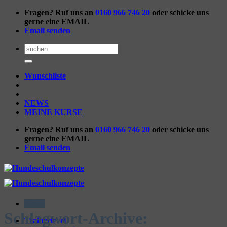
Zum
Fragen? Ruf uns an
0160 966 746 20
oder schicke uns
Inhalt
gerne eine EMAIL
springen
Email senden
Suchen
nach:
Wunschliste
NEWS
MEINE KURSE
Fragen? Ruf uns an
0160 966 746 20
oder schicke uns
gerne eine EMAIL
Email senden
Menü
Schlagwort-Archive:
Trainerlevel