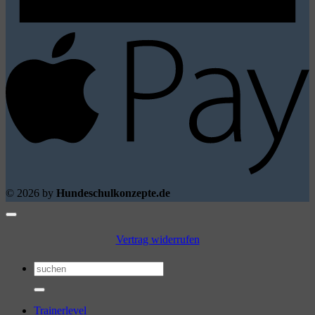
A
P
© 2026 by
Hundeschulkonzepte.de
Vertrag widerrufen
Suchen
nach:
Trainerlevel