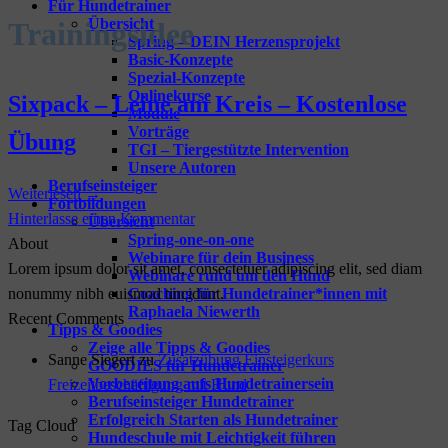
Für Hundetrainer
Übersicht
Trainingsidee
Spring – DEIN Herzensprojekt
Basic-Konzepte
Spezial-Konzepte
Onlinekurse
Sixpack – Leine am Kreis – Kostenlose
Module
Vorträge
Übung
TGI – Tiergestützte Intervention
Unsere Autoren
Berufseinsteiger
Weiterlesen
→
Fortbildungen
Hinterlasse einen Kommentar
Übersicht
Spring-one-on-one
About
Webinare für dein Business
Lorem ipsum dolor sit amet, consectetuer adipiscing elit, sed diam
Webinare rund um den Hund
Coaching für Hundetrainer*innen mit
nonummy nibh euismod tincidunt.
Raphaela Niewerth
Recent Comments
Tipps & Goodies
Zeige alle Tipps & Goodies
Sanne Siegert
zu
Zusatzübung Einsteigerkurs
GOODIES für Hundetrainer
Vorbereitung aufs Hundetrainersein
Freizeitbeschäftigung mit Hund
Berufseinsteiger Hundetrainer
Erfolgreich Starten als Hundetrainer
Tag Cloud
Hundeschule mit Leichtigkeit führen