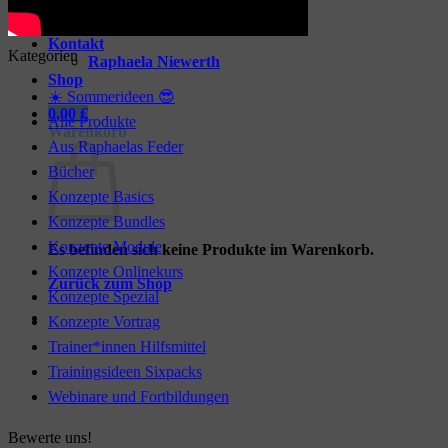
Trainingsideen
Mindset-Impulse
Kontakt
Kategorien
Raphaela Niewerth
Shop
☀️ Sommerideen 😎
0,00
€
Alle Produkte
Warenkorb
Aus Raphaelas Feder
Bücher
Konzepte Basics
Konzepte Bundles
Konzepte Module
Es befinden sich keine Produkte im Warenkorb.
Konzepte Onlinekurs
Zurück zum Shop
Konzepte Spezial
Konzepte Vortrag
Trainer*innen Hilfsmittel
Trainingsideen Sixpacks
Webinare und Fortbildungen
Bewerte uns!