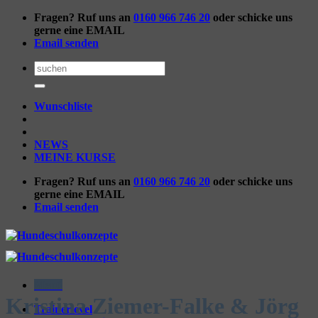
Zum
Fragen? Ruf uns an
0160 966 746 20
oder schicke uns
Inhalt
gerne eine EMAIL
springen
Email senden
Suchen
nach:
Wunschliste
NEWS
MEINE KURSE
Fragen? Ruf uns an
0160 966 746 20
oder schicke uns
gerne eine EMAIL
Email senden
Menü
Kristina Ziemer-Falke & Jörg
Trainerlevel