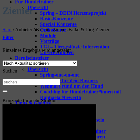
Für Hundetrainer
Übersicht
Ziemer
Spring – DEIN Herzensprojekt
Basic-Konzepte
Spezial-Konzepte
Start
/
Anbieter
/
Kristina Ziemer-Falke & Jörg Ziemer
Onlinekurse
Module
Filter
Vorträge
TGI – Tiergestützte Intervention
Einzelnes Ergebnis wird angezeigt
Unsere Autoren
Berufseinsteiger
Fortbildungen
Übersicht
Suchen
Spring-one-on-one
Webinare für dein Business
Suchen
Webinare rund um den Hund
nach:
Coaching für Hundetrainer*innen mit
Raphaela Niewerth
Konzepte für mehr Struktur
Tipps & Goodies
Zeige alle Tipps & Goodies
GOODIES für Hundetrainer
Vorbereitung aufs Hundetrainersein
Berufseinsteiger Hundetrainer
Erfolgreich Starten als Hundetrainer
Hundeschule mit Leichtigkeit führen