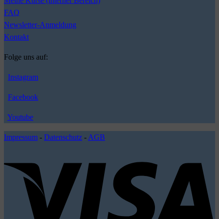
Meine Kurse (interner Bereich)
FAQ
Newsletter-Anmeldung
Kontakt
Folge uns auf:
Instagram
Facebook
Youtube
Impressum
-
Datenschutz
-
AGB
V