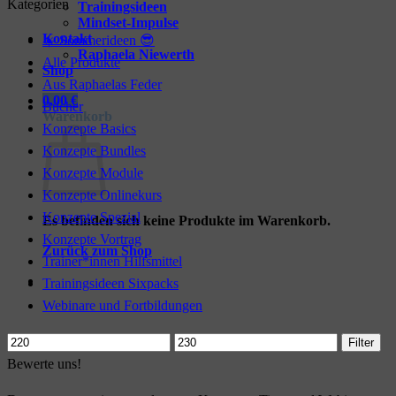
Kategorien
Trainingsideen
Mindset-Impulse
Kontakt
☀️ Sommerideen 😎
Raphaela Niewerth
Alle Produkte
Shop
Aus Raphaelas Feder
0,00
€
Bücher
Warenkorb
Konzepte Basics
Konzepte Bundles
Konzepte Module
Konzepte Onlinekurs
Konzepte Spezial
Es befinden sich keine Produkte im Warenkorb.
Konzepte Vortrag
Zurück zum Shop
Trainer*innen Hilfsmittel
Trainingsideen Sixpacks
Webinare und Fortbildungen
Min.
Max.
Filter
Preis
Preis
Bewerte uns!