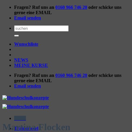
Zum
Fragen? Ruf uns an
0160 966 746 20
oder schicke uns
Inhalt
gerne eine EMAIL
springen
Email senden
Suchen
nach:
Wunschliste
NEWS
MEINE KURSE
Fragen? Ruf uns an
0160 966 746 20
oder schicke uns
gerne eine EMAIL
Email senden
Menü
Martina Flocken
Trainerlevel