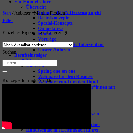
Für Hundetrainer
Übersicht
Spring – DEIN Herzensprojekt
Start
/
Anbieter
/
Martina Flocken
Basic-Konzepte
Filter
Spezial-Konzepte
Onlinekurse
Einzelnes Ergebnis wird angezeigt
Module
Vorträge
TGI – Tiergestützte Intervention
Unsere Autoren
Suchen
Berufseinsteiger
Fortbildungen
Suchen
Übersicht
nach:
Spring-one-on-one
Webinare für dein Business
Konzepte für mehr Struktur
Webinare rund um den Hund
Coaching für Hundetrainer*innen mit
Raphaela Niewerth
Tipps & Goodies
Zeige alle Tipps & Goodies
GOODIES für Hundetrainer
Vorbereitung aufs Hundetrainersein
Berufseinsteiger Hundetrainer
Erfolgreich Starten als Hundetrainer
Hundeschule mit Leichtigkeit führen