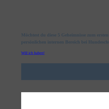
Möchtest du diese 5 Geheimnisse zum erste
persönlichen internen Bereich bei Hundesch
Will ich haben!