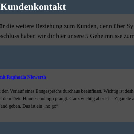
n Kundenkontakt
für die weitere Beziehung zum Kunden, denn über Sy
schluss haben wir dir hier unsere 5 Geheimnisse zu
mit Raphaela Niewerth
 den Verlauf eines Erstgesprächs durchaus beeinflusst. Wichtig ist des
uf dem Dein Hundeschullogo prangt. Ganz wichtig aber ist – Zigarette a
nd geben. Das ist ein „no go“.