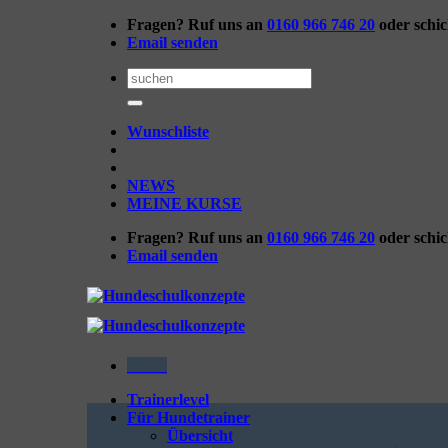
Zum
Fragen? Ruf uns an
0160 966 746 20
oder schi
Inhalt
Email senden
springen
Suchen
nach:
Wunschliste
NEWS
MEINE KURSE
Fragen? Ruf uns an
0160 966 746 20
oder schi
Email senden
Menü
Trainerlevel
Für Hundetrainer
Übersicht