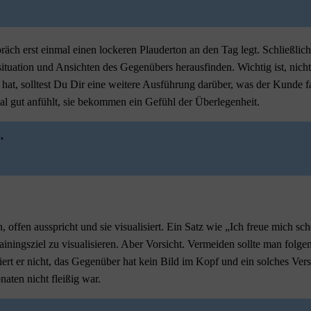
äch erst einmal einen lockeren Plauderton an den Tag legt. Schließlic
nssituation und Ansichten des Gegenübers herausfinden. Wichtig ist, ni
 hat, solltest Du Dir eine weitere Ausführung darüber, was der Kunde f
inmal gut anfühlt, sie bekommen ein Gefühl der Überlegenheit.
.
 offen ausspricht und sie visualisiert. Ein Satz wie „Ich freue mich s
rainingsziel zu visualisieren. Aber Vorsicht. Vermeiden sollte man folg
siert er nicht, das Gegenüber hat kein Bild im Kopf und ein solches Ve
aten nicht fleißig war.