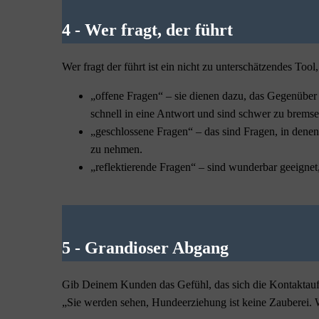
4 - Wer fragt, der führt
Wer fragt der führt ist ein nicht zu unterschätzendes To
„offene Fragen“ – sie dienen dazu, das Gegenüber 
schnell in eine Antwort und sind schwer zu bremse
„geschlossene Fragen“ – das sind Fragen, in dene
zu nehmen.
„reflektierende Fragen“ – sind wunderbar geeignet
5 - Grandioser Abgang
Gib Deinem Kunden das Gefühl, das sich die Kontaktaufna
„Sie werden sehen, Hundeerziehung ist keine Zauberei.