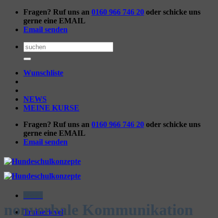
Zum
Fragen? Ruf uns an
0160 966 746 20
oder schicke uns
Inhalt
gerne eine EMAIL
springen
Email senden
Suchen
nach:
Wunschliste
NEWS
MEINE KURSE
Fragen? Ruf uns an
0160 966 746 20
oder schicke uns
gerne eine EMAIL
Email senden
Menü
nonverbale Kommunikation
Trainerlevel