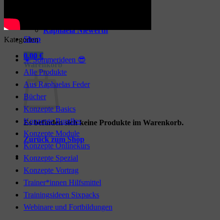
Trainingsideen
Mindset-Impulse
Kontakt
Raphaela Niewerth
Shop
Kategorien
0,00
€
☀️ Sommerideen 😎
Warenkorb
Alle Produkte
Aus Raphaelas Feder
Bücher
Konzepte Basics
Konzepte Bundles
Es befinden sich keine Produkte im Warenkorb.
Konzepte Module
Zurück zum Shop
Konzepte Onlinekurs
Konzepte Spezial
Konzepte Vortrag
Trainer*innen Hilfsmittel
Trainingsideen Sixpacks
Webinare und Fortbildungen