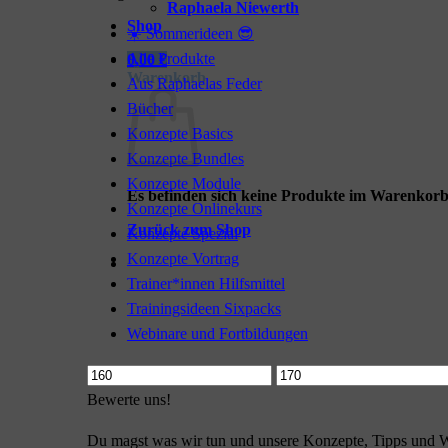
Raphaela Niewerth
Shop
☀️ Sommerideen 😎
Alle Produkte
0,00
€
Warenkorb
Aus Raphaelas Feder
Bücher
Konzepte Basics
Konzepte Bundles
Konzepte Module
Es befinden sich keine Produkte im Warenkorb
Konzepte Onlinekurs
Zurück zum Shop
Konzepte Spezial
Konzepte Vortrag
Trainer*innen Hilfsmittel
Trainingsideen Sixpacks
Webinare und Fortbildungen
Min.
Max.
Preis
Preis
Bewerte uns!
Du magst was wir tun und unsere Konzepte, Tipps und W