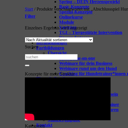
Spring – DEIN Herzensprojekt
Basic-Konzepte
Start
/
Produkte verschlagwortet mit „Abschlussspiel Hun
Spezial-Konzepte
Filter
Onlinekurse
Module
Vorträge
Einzelnes Ergebnis wird angezeigt
TGI – Tiergestützte Intervention
Unsere Autoren
Berufseinsteiger
Suchen
Fortbildungen
Übersicht
Suchen
Spring-one-on-one
Webinare für dein Business
nach:
Webinare rund um den Hund
Coaching für Hundetrainer*innen 
Konzepte für mehr Struktur
Tipps & Goodies
Zeige alle Tipps & Goodies
GOODIES für Hundetrainer
Vorbereitung aufs Hundetrainersein
Berufseinsteiger Hundetrainer
Erfolgreich Starten als Hundetrainer
Hundeschule mit Leichtigkeit führen
Trainingsideen
Mindset-Impulse
Kontakt
Kategorien