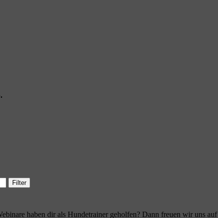
.
Filter
ebinare haben dir als Hundetrainer geholfen? Dann freuen wir uns au