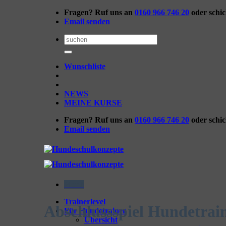
Zum
Fragen? Ruf uns an
0160 966 746 20
oder schi
Inhalt
Email senden
springen
Suchen
nach:
Wunschliste
NEWS
MEINE KURSE
Fragen? Ruf uns an
0160 966 746 20
oder schi
Email senden
Menü
Trainerlevel
Abschlussspiel Hundetrai
Für Hundetrainer
Übersicht