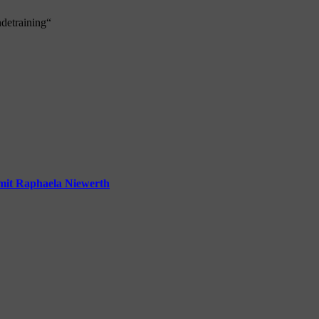
detraining“
mit Raphaela Niewerth