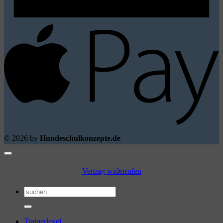
A
P
© 2026 by
Hundeschulkonzepte.de
Vertrag widerrufen
Suchen
nach:
Trainerlevel