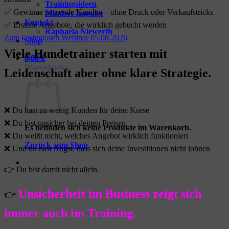
Trainingsideen
✅ Gewinne passende Kunden – ohne Druck oder Verkaufstricks
Mindset-Impulse
Kontakt
✅ Erstelle Angebote, die wirklich gebucht werden
Raphaela Niewerth
Zum kostenlosen Webinar 05.08.2026
Shop
Viele Hundetrainer starten mit
0,00
€
Warenkorb
Leidenschaft
aber ohne klare Strategie.
Vielleicht kommt dir das bekannt vor:
❌ Du hast zu wenig Kunden für deine Kurse
❌ Du bist unsicher bei deinen Preisen
Es befinden sich keine Produkte im Warenkorb.
❌ Du weißt nicht, welches Angebot wirklich funktioniert
Zurück zum Shop
❌ Und du hast Angst, dass sich deine Investitionen nicht lohnen
👉 Du bist damit nicht allein.
Unsicherheit im Business zeigt sich
👉
immer auch im Training.