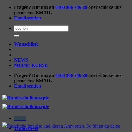
Zum
Fragen? Ruf uns an
0160 966 746 20
oder schicke uns
Inhalt
gerne eine EMAIL
springen
Email senden
Suchen
nach:
Wunschliste
NEWS
MEINE KURSE
Fragen? Ruf uns an
0160 966 746 20
oder schicke uns
gerne eine EMAIL
Email senden
Menü
Trainerlevel