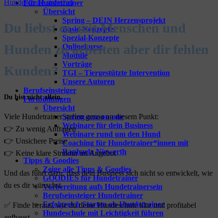
Für Hundetrainer
Übersicht
Spring – DEIN Herzensprojekt
Du liebst es, mit Menschen und
Basic-Konzepte
Spezial-Konzepte
Hunden zu arbeiten
aber dir fehlen
Onlinekurse
Module
Vorträge
Kunden?
TGI – Tiergestützte Intervention
Unsere Autoren
Berufseinsteiger
Du bist nicht allein.
Fortbildungen
Übersicht
Spring-one-on-one
Viele Hundetrainer stehen genau an diesem Punkt:
Webinare für dein Business
👉 Zu wenig Anfragen
Webinare rund um den Hund
👉 Unsichere Preise
Coaching für Hundetrainer*innen mit
Raphaela Niewerth
👉 Keine klare Struktur im Angebot
Tipps & Goodies
Zeige alle Tipps & Goodies
Und das führt dazu, dass dein Business sich nicht so entwickelt, wie
GOODIES für Hundetrainer
du es dir wünschst.
Vorbereitung aufs Hundetrainersein
Berufseinsteiger Hundetrainer
Erfolgreich Starten als Hundetrainer
✅ Finde heraus, wie du deine Hundeschule klar und profitabel
Hundeschule mit Leichtigkeit führen
aufbaust