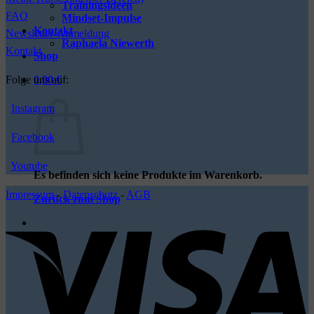
Trainingsideen
FAQ
Mindset-Impulse
Kontakt
Newsletter-Anmeldung
Raphaela Niewerth
Kontakt
Shop
Folge uns auf:
0,00
€
Warenkorb
Instagram
Facebook
Youtube
Es befinden sich keine Produkte im Warenkorb.
Impressum
-
Datenschutz
-
AGB
Zurück zum Shop
V