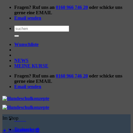
Zum
Fragen? Ruf uns an
0160 966 746 20
oder schicke uns
Inhalt
gerne eine EMAIL
springen
Email senden
Suchen
nach:
Wunschliste
NEWS
MEINE KURSE
Fragen? Ruf uns an
0160 966 746 20
oder schicke uns
gerne eine EMAIL
Email senden
Im Shop
Menü
Trainerlevel
☀️ Sommerideen 😎