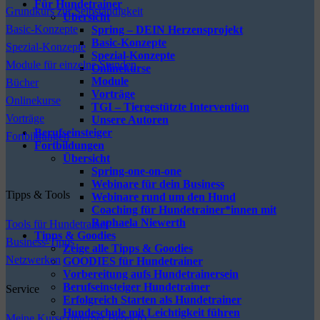
Für Hundetrainer
Grundkurs zur Selbständigkeit
Übersicht
Basic-Konzepte
Spring – DEIN Herzensprojekt
Basic-Konzepte
Spezial-Konzepte
Spezial-Konzepte
Module für einzelne Stunden
Onlinekurse
Module
Bücher
Vorträge
Onlinekurse
TGI – Tiergestützte Intervention
Vorträge
Unsere Autoren
Berufseinsteiger
Fortbildungen
Fortbildungen
Übersicht
Spring-one-on-one
Webinare für dein Business
Tipps & Tools
Webinare rund um den Hund
Coaching für Hundetrainer*innen mit
Raphaela Niewerth
Tools für Hundetrainer
Tipps & Goodies
Business-Tipps
Zeige alle Tipps & Goodies
Netzwerken
GOODIES für Hundetrainer
Vorbereitung aufs Hundetrainersein
Berufseinsteiger Hundetrainer
Service
Erfolgreich Starten als Hundetrainer
Hundeschule mit Leichtigkeit führen
Meine Kurse (interner Bereich)