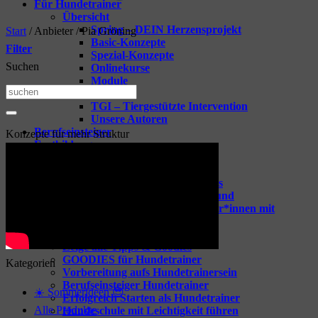
Für Hundetrainer
Übersicht
Spring – DEIN Herzensprojekt
Start
/
Anbieter
/
Pia Gröning
Basic-Konzepte
Filter
Spezial-Konzepte
Suchen
Onlinekurse
Module
Suchen
Vorträge
TGI – Tiergestützte Intervention
nach:
Unsere Autoren
Berufseinsteiger
Konzepte für mehr Struktur
Fortbildungen
Übersicht
Spring-one-on-one
Webinare für dein Business
Webinare rund um den Hund
Coaching für Hundetrainer*innen mit
Raphaela Niewerth
Tipps & Goodies
Zeige alle Tipps & Goodies
GOODIES für Hundetrainer
Kategorien
Vorbereitung aufs Hundetrainersein
Berufseinsteiger Hundetrainer
☀️ Sommerideen 😎
Erfolgreich Starten als Hundetrainer
Alle Produkte
Hundeschule mit Leichtigkeit führen