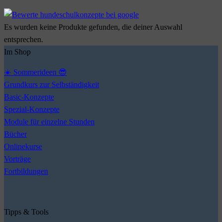
Es wurden keine Produkte gefunden, die deiner Auswahl
entsprechen.
Im Shop
☀️ Sommerideen 😎
Grundkurs zur Selbständigkeit
Basic-Konzepte
Spezial-Konzepte
Module für einzelne Stunden
Bücher
Onlinekurse
Vorträge
Fortbildungen
Tipps & Tools