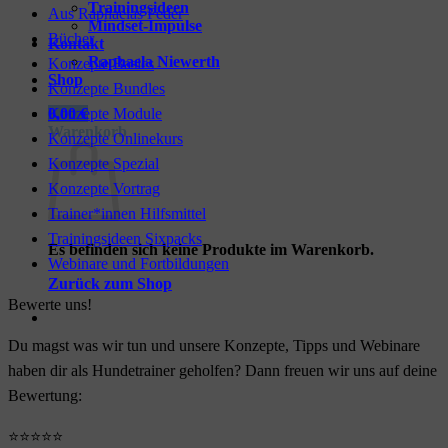
Trainingsideen
Aus Raphaelas Feder
Mindset-Impulse
Bücher
Kontakt
Raphaela Niewerth
Konzepte Basics
Shop
Konzepte Bundles
Konzepte Module
0,00
€
Warenkorb
Konzepte Onlinekurs
Konzepte Spezial
Konzepte Vortrag
Trainer*innen Hilfsmittel
Trainingsideen Sixpacks
Es befinden sich keine Produkte im Warenkorb.
Webinare und Fortbildungen
Zurück zum Shop
Bewerte uns!
Du magst was wir tun und unsere Konzepte, Tipps und Webinare
haben dir als Hundetrainer geholfen? Dann freuen wir uns auf deine
Bewertung:
⭐⭐⭐⭐⭐