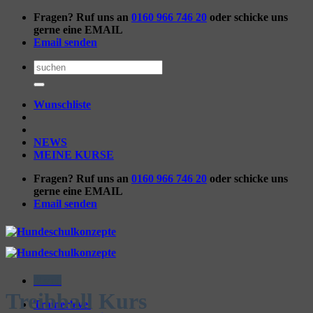
Zum
Fragen? Ruf uns an
0160 966 746 20
oder schicke uns
Inhalt
gerne eine EMAIL
springen
Email senden
Suchen
nach:
Wunschliste
NEWS
MEINE KURSE
Fragen? Ruf uns an
0160 966 746 20
oder schicke uns
gerne eine EMAIL
Email senden
Menü
Treibball Kurs
Trainerlevel