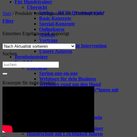
Für Hundetrainer
Übersicht
Spring – DEIN Herzensprojekt
Start
/
Produkte verschlagwortet mit „Treibball Kurs“
Basic-Konzepte
Filter
Spezial-Konzepte
Onlinekurse
Einzelnes Ergebnis wird angezeigt
Module
Vorträge
TGI – Tiergestützte Intervention
Unsere Autoren
Suchen
Berufseinsteiger
Fortbildungen
Suchen
Übersicht
nach:
Spring-one-on-one
Webinare für dein Business
Konzepte für mehr Struktur
Webinare rund um den Hund
Coaching für Hundetrainer*innen mit
Raphaela Niewerth
Tipps & Goodies
Zeige alle Tipps & Goodies
GOODIES für Hundetrainer
Vorbereitung aufs Hundetrainersein
Berufseinsteiger Hundetrainer
Erfolgreich Starten als Hundetrainer
Hundeschule mit Leichtigkeit führen