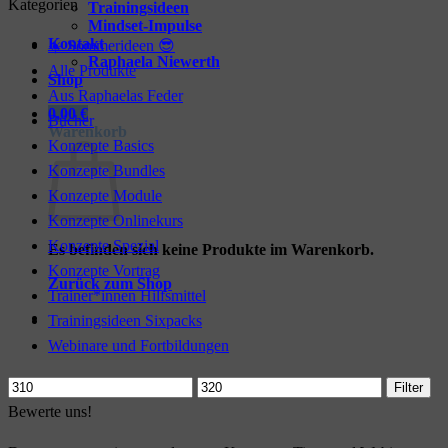
Kategorien
Trainingsideen
Mindset-Impulse
Kontakt
☀️ Sommerideen 😎
Raphaela Niewerth
Alle Produkte
Shop
Aus Raphaelas Feder
0,00
€
Bücher
Warenkorb
Konzepte Basics
Konzepte Bundles
Konzepte Module
Konzepte Onlinekurs
Konzepte Spezial
Es befinden sich keine Produkte im Warenkorb.
Konzepte Vortrag
Zurück zum Shop
Trainer*innen Hilfsmittel
Trainingsideen Sixpacks
Webinare und Fortbildungen
Min.
Max.
Filter
Preis
Preis
Bewerte uns!