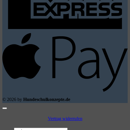
A
P
© 2026 by
Hundeschulkonzepte.de
Vertrag widerrufen