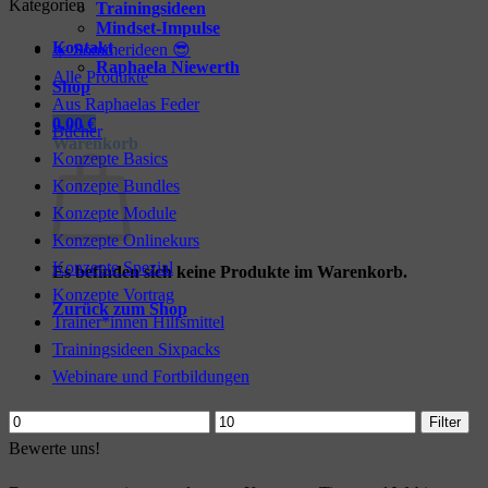
Kategorien
Trainingsideen
Mindset-Impulse
Kontakt
☀️ Sommerideen 😎
Raphaela Niewerth
Alle Produkte
Shop
Aus Raphaelas Feder
0,00
€
Bücher
Warenkorb
Konzepte Basics
Konzepte Bundles
Konzepte Module
Konzepte Onlinekurs
Konzepte Spezial
Es befinden sich keine Produkte im Warenkorb.
Konzepte Vortrag
Zurück zum Shop
Trainer*innen Hilfsmittel
Trainingsideen Sixpacks
Webinare und Fortbildungen
Min.
Max.
Filter
Preis
Preis
Bewerte uns!