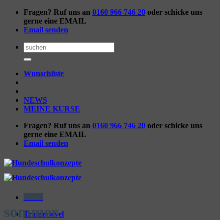
Zum
Fragen? Ruf uns an
0160 966 746 20
oder schicke uns
Inhalt
gerne eine EMAIL
springen
Email senden
Suchen
nach:
Wunschliste
NEWS
MEINE KURSE
Fragen? Ruf uns an
0160 966 746 20
oder schicke uns
gerne eine EMAIL
Email senden
Menü
sommer
Trainerlevel