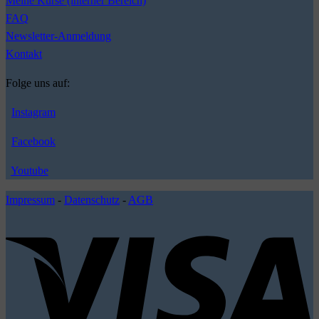
Meine Kurse (interner Bereich)
FAQ
Newsletter-Anmeldung
Kontakt
Folge uns auf:
Instagram
Facebook
Youtube
Impressum
-
Datenschutz
-
AGB
V