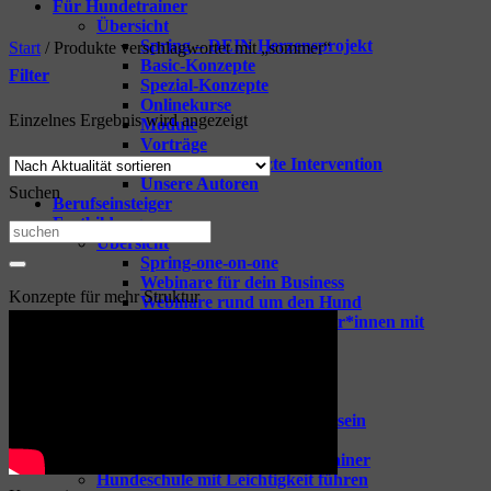
Für Hundetrainer
Übersicht
Spring – DEIN Herzensprojekt
Start
/
Produkte verschlagwortet mit „sommer“
Basic-Konzepte
Filter
Spezial-Konzepte
Onlinekurse
Einzelnes Ergebnis wird angezeigt
Module
Vorträge
TGI – Tiergestützte Intervention
Unsere Autoren
Suchen
Berufseinsteiger
Fortbildungen
Suchen
Übersicht
nach:
Spring-one-on-one
Webinare für dein Business
Konzepte für mehr Struktur
Webinare rund um den Hund
Coaching für Hundetrainer*innen mit
Raphaela Niewerth
Tipps & Goodies
Zeige alle Tipps & Goodies
GOODIES für Hundetrainer
Vorbereitung aufs Hundetrainersein
Berufseinsteiger Hundetrainer
Erfolgreich Starten als Hundetrainer
Hundeschule mit Leichtigkeit führen