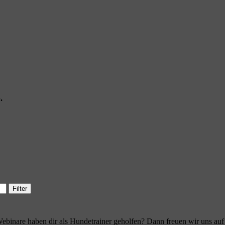
.
Filter
ebinare haben dir als Hundetrainer geholfen? Dann freuen wir uns au