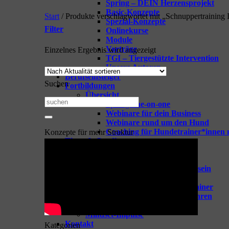
Spring – DEIN Herzensprojekt
Basic-Konzepte
Start
/
Produkte verschlagwortet mit „Schnuppertraining 
Spezial-Konzepte
Filter
Onlinekurse
Module
Vorträge
Einzelnes Ergebnis wird angezeigt
TGI – Tiergestützte Intervention
Unsere Autoren
Berufseinsteiger
Suchen
Fortbildungen
Übersicht
Suchen
Spring-one-on-one
Webinare für dein Business
nach:
Webinare rund um den Hund
Coaching für Hundetrainer*innen 
Konzepte für mehr Struktur
Tipps & Goodies
Zeige alle Tipps & Goodies
GOODIES für Hundetrainer
Vorbereitung aufs Hundetrainersein
Berufseinsteiger Hundetrainer
Erfolgreich Starten als Hundetrainer
Hundeschule mit Leichtigkeit führen
Trainingsideen
Mindset-Impulse
Kontakt
Kategorien