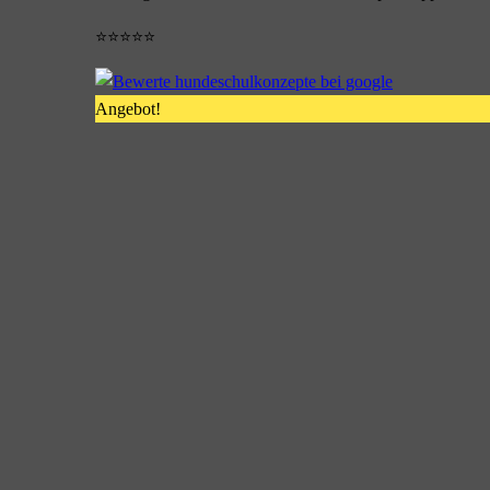
⭐⭐⭐⭐⭐
Angebot!