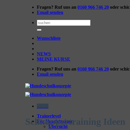
Zum
Fragen? Ruf uns an
0160 966 746 20
oder schi
Inhalt
Email senden
springen
Suchen
nach:
Wunschliste
NEWS
MEINE KURSE
Fragen? Ruf uns an
0160 966 746 20
oder schi
Email senden
Menü
Trainerlevel
Schnuppertraining Ideen
Für Hundetrainer
Übersicht