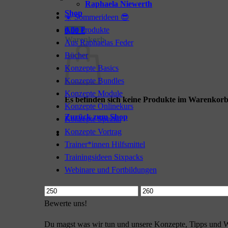
Raphaela Niewerth
Shop
☀️ Sommerideen 😎
Alle Produkte
0,00
€
Warenkorb
Aus Raphaelas Feder
Bücher
Konzepte Basics
Konzepte Bundles
Konzepte Module
Es befinden sich keine Produkte im Warenkorb
Konzepte Onlinekurs
Zurück zum Shop
Konzepte Spezial
Konzepte Vortrag
Trainer*innen Hilfsmittel
Trainingsideen Sixpacks
Webinare und Fortbildungen
Min.
Max.
Preis
Preis
Bewerte uns!
Du magst was wir tun und unsere Konzepte, Tipps und W