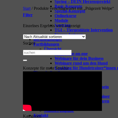
Spring – DEIN Herzensprojekt
Basic-Konzepte
Start
/
Produkte verschlagwortet mit „Prägezeit Welpe“
Spezial-Konzepte
Filter
Onlinekurse
Module
Vorträge
Einzelnes Ergebnis wird angezeigt
TGI – Tiergestützte Intervention
Unsere Autoren
Berufseinsteiger
Suchen
Fortbildungen
Übersicht
Suchen
Spring-one-on-one
Webinare für dein Business
nach:
Webinare rund um den Hund
Coaching für Hundetrainer*innen 
Konzepte für mehr Struktur
Tipps & Goodies
Zeige alle Tipps & Goodies
GOODIES für Hundetrainer
Vorbereitung aufs Hundetrainersein
Berufseinsteiger Hundetrainer
Erfolgreich Starten als Hundetrainer
Hundeschule mit Leichtigkeit führen
Trainingsideen
Mindset-Impulse
Kontakt
Kategorien