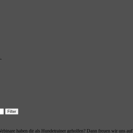
.
Filter
ebinare haben dir als Hundetrainer geholfen? Dann freuen wir uns au