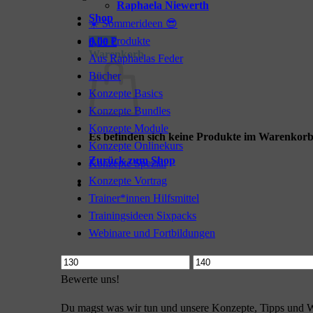
Raphaela Niewerth
Shop
☀️ Sommerideen 😎
Alle Produkte
0,00
€
Warenkorb
Aus Raphaelas Feder
Bücher
Konzepte Basics
Konzepte Bundles
Konzepte Module
Es befinden sich keine Produkte im Warenkorb
Konzepte Onlinekurs
Zurück zum Shop
Konzepte Spezial
Konzepte Vortrag
Trainer*innen Hilfsmittel
Trainingsideen Sixpacks
Webinare und Fortbildungen
Min.
Max.
Preis
Preis
Bewerte uns!
Du magst was wir tun und unsere Konzepte, Tipps und W