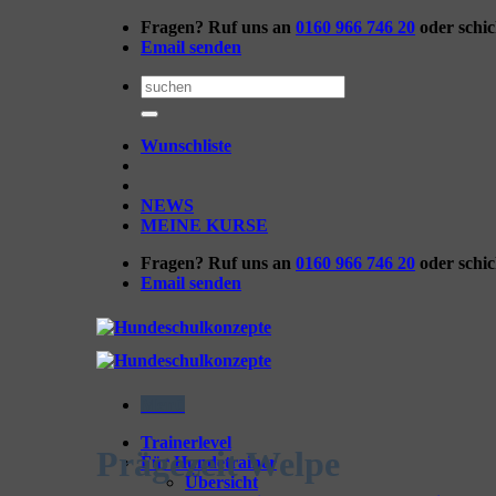
Zum
Fragen? Ruf uns an
0160 966 746 20
oder schi
Inhalt
Email senden
springen
Suchen
nach:
Wunschliste
NEWS
MEINE KURSE
Fragen? Ruf uns an
0160 966 746 20
oder schi
Email senden
Menü
Trainerlevel
Prägezeit Welpe
Für Hundetrainer
Übersicht