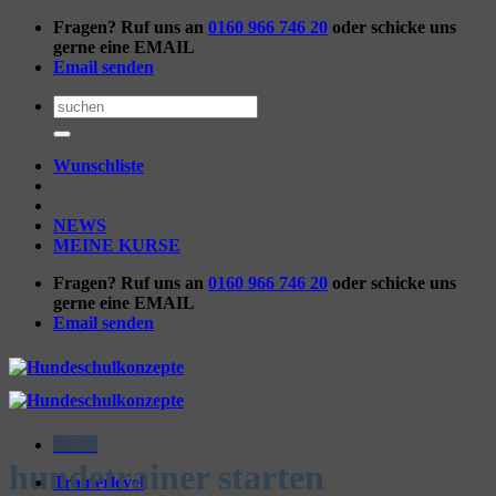
Zum
Fragen? Ruf uns an
0160 966 746 20
oder schicke uns
Inhalt
gerne eine EMAIL
springen
Email senden
Suchen
nach:
Wunschliste
NEWS
MEINE KURSE
Fragen? Ruf uns an
0160 966 746 20
oder schicke uns
gerne eine EMAIL
Email senden
Menü
hundetrainer starten
Trainerlevel