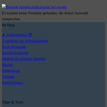
Es wurden keine Produkte gefunden, die deiner Auswahl
entsprechen.
Im Shop
☀️ Sommerideen 😎
Grundkurs zur Selbständigkeit
Basic-Konzepte
Spezial-Konzepte
Module für einzelne Stunden
Bücher
Onlinekurse
Vorträge
Fortbildungen
Tipps & Tools