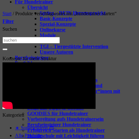
Für Hundetrainer
Übersicht
Spring – DEIN Herzensprojekt
Start
/
Produkte verschlagwortet mit „hundetrainer starten“
Basic-Konzepte
Filter
Spezial-Konzepte
Suchen
Onlinekurse
Module
Suchen
Vorträge
TGI – Tiergestützte Intervention
nach:
Unsere Autoren
Berufseinsteiger
Konzepte für mehr Struktur
Fortbildungen
Übersicht
Spring-one-on-one
Webinare für dein Business
Webinare rund um den Hund
Coaching für Hundetrainer*innen mit
Raphaela Niewerth
Tipps & Goodies
Zeige alle Tipps & Goodies
GOODIES für Hundetrainer
Kategorien
Vorbereitung aufs Hundetrainersein
Berufseinsteiger Hundetrainer
☀️ Sommerideen 😎
Erfolgreich Starten als Hundetrainer
Alle Produkte
Hundeschule mit Leichtigkeit führen