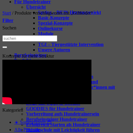
Für Hundetrainer
Übersicht
Spring – DEIN Herzensprojekt
Start
/
Produkte verschlagwortet mit „Giftköder“
Basic-Konzepte
Filter
Spezial-Konzepte
Suchen
Onlinekurse
Module
Suchen
Vorträge
TGI – Tiergestützte Intervention
nach:
Unsere Autoren
Berufseinsteiger
Konzepte für mehr Struktur
Fortbildungen
Übersicht
Spring-one-on-one
Webinare für dein Business
Webinare rund um den Hund
Coaching für Hundetrainer*innen mit
Raphaela Niewerth
Tipps & Goodies
Zeige alle Tipps & Goodies
GOODIES für Hundetrainer
Kategorien
Vorbereitung aufs Hundetrainersein
Berufseinsteiger Hundetrainer
☀️ Sommerideen 😎
Erfolgreich Starten als Hundetrainer
Alle Produkte
Hundeschule mit Leichtigkeit führen