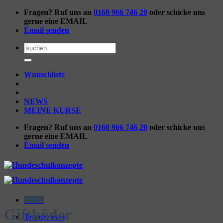
Zum
Fragen? Ruf uns an
0160 966 746 20
oder schicke uns
Inhalt
gerne eine EMAIL
springen
Email senden
Suchen
nach:
Wunschliste
NEWS
MEINE KURSE
Fragen? Ruf uns an
0160 966 746 20
oder schicke uns
gerne eine EMAIL
Email senden
Menü
Giftköder
Trainerlevel