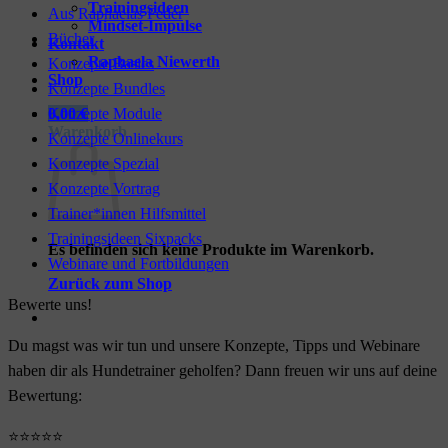
Trainingsideen
Aus Raphaelas Feder
Mindset-Impulse
Bücher
Kontakt
Raphaela Niewerth
Konzepte Basics
Shop
Konzepte Bundles
Konzepte Module
0,00
€
Warenkorb
Konzepte Onlinekurs
Konzepte Spezial
Konzepte Vortrag
Trainer*innen Hilfsmittel
Trainingsideen Sixpacks
Es befinden sich keine Produkte im Warenkorb.
Webinare und Fortbildungen
Zurück zum Shop
Bewerte uns!
Du magst was wir tun und unsere Konzepte, Tipps und Webinare
haben dir als Hundetrainer geholfen? Dann freuen wir uns auf deine
Bewertung:
⭐⭐⭐⭐⭐