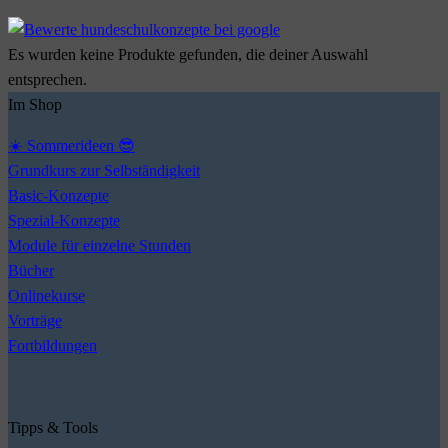
Es wurden keine Produkte gefunden, die deiner Auswahl
entsprechen.
Im Shop
☀️ Sommerideen 😎
Grundkurs zur Selbständigkeit
Basic-Konzepte
Spezial-Konzepte
Module für einzelne Stunden
Bücher
Onlinekurse
Vorträge
Fortbildungen
Tipps & Tools