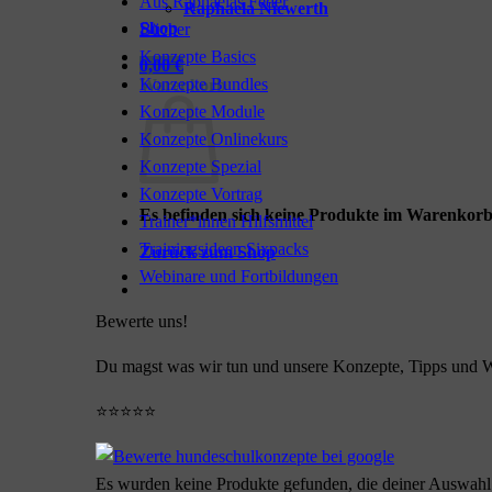
Aus Raphaelas Feder
Raphaela Niewerth
Shop
Bücher
Konzepte Basics
0,00
€
Konzepte Bundles
Warenkorb
Konzepte Module
Konzepte Onlinekurs
Konzepte Spezial
Konzepte Vortrag
Es befinden sich keine Produkte im Warenkorb
Trainer*innen Hilfsmittel
Trainingsideen Sixpacks
Zurück zum Shop
Webinare und Fortbildungen
Bewerte uns!
Du magst was wir tun und unsere Konzepte, Tipps und W
⭐⭐⭐⭐⭐
Es wurden keine Produkte gefunden, die deiner Auswahl