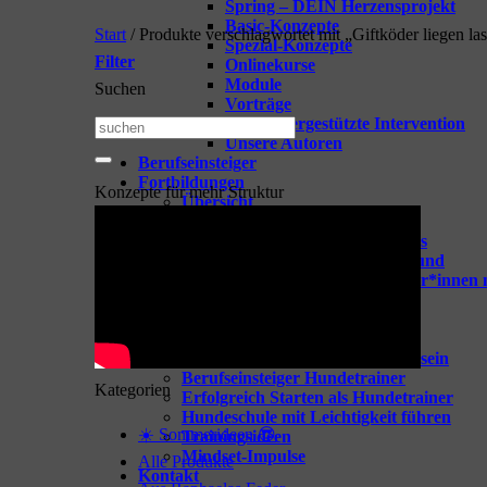
Spring – DEIN Herzensprojekt
Basic-Konzepte
Start
/
Produkte verschlagwortet mit „Giftköder liegen la
Spezial-Konzepte
Filter
Onlinekurse
Module
Suchen
Vorträge
TGI – Tiergestützte Intervention
Suchen
Unsere Autoren
nach:
Berufseinsteiger
Fortbildungen
Konzepte für mehr Struktur
Übersicht
Spring-one-on-one
Webinare für dein Business
Webinare rund um den Hund
Coaching für Hundetrainer*innen 
Tipps & Goodies
Zeige alle Tipps & Goodies
GOODIES für Hundetrainer
Vorbereitung aufs Hundetrainersein
Berufseinsteiger Hundetrainer
Kategorien
Erfolgreich Starten als Hundetrainer
Hundeschule mit Leichtigkeit führen
☀️ Sommerideen 😎
Trainingsideen
Mindset-Impulse
Alle Produkte
Kontakt