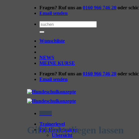
Zum
Fragen? Ruf uns an
0160 966 746 20
oder schi
Inhalt
Email senden
springen
Suchen
nach:
Wunschliste
NEWS
MEINE KURSE
Fragen? Ruf uns an
0160 966 746 20
oder schi
Email senden
Menü
Trainerlevel
Giftköder liegen lassen
Für Hundetrainer
Übersicht