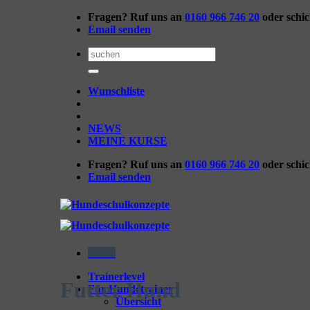
Zum
Fragen? Ruf uns an
0160 966 746 20
oder schi
Inhalt
Email senden
springen
Suchen
nach:
Wunschliste
NEWS
MEINE KURSE
Fragen? Ruf uns an
0160 966 746 20
oder schi
Email senden
Menü
Trainerlevel
Futter Hund
Für Hundetrainer
Übersicht