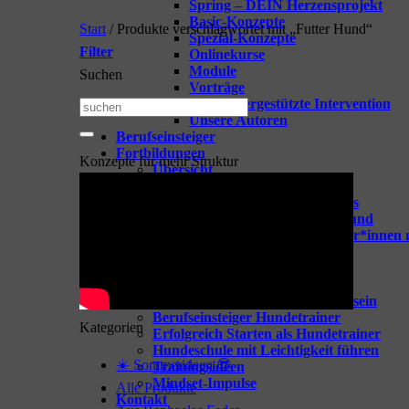
Spring – DEIN Herzensprojekt
Basic-Konzepte
Start
/
Produkte verschlagwortet mit „Futter Hund“
Spezial-Konzepte
Filter
Onlinekurse
Module
Suchen
Vorträge
TGI – Tiergestützte Intervention
Suchen
Unsere Autoren
nach:
Berufseinsteiger
Fortbildungen
Konzepte für mehr Struktur
Übersicht
Spring-one-on-one
Webinare für dein Business
Webinare rund um den Hund
Coaching für Hundetrainer*innen 
Tipps & Goodies
Zeige alle Tipps & Goodies
GOODIES für Hundetrainer
Vorbereitung aufs Hundetrainersein
Berufseinsteiger Hundetrainer
Kategorien
Erfolgreich Starten als Hundetrainer
Hundeschule mit Leichtigkeit führen
☀️ Sommerideen 😎
Trainingsideen
Mindset-Impulse
Alle Produkte
Kontakt