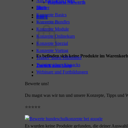
Aus Raphaelas Feder
Raphaela Niewerth
Shop
Bücher
Konzepte Basics
0,00
€
Konzepte Bundles
Warenkorb
Konzepte Module
Konzepte Onlinekurs
Konzepte Spezial
Konzepte Vortrag
Es befinden sich keine Produkte im Warenkorb
Trainer*innen Hilfsmittel
Trainingsideen Sixpacks
Zurück zum Shop
Webinare und Fortbildungen
Bewerte uns!
Du magst was wir tun und unsere Konzepte, Tipps und W
⭐⭐⭐⭐⭐
Es wurden keine Produkte gefunden, die deiner Auswahl