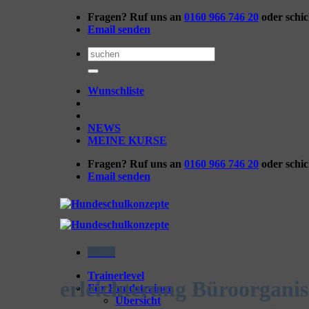
Zum
Fragen? Ruf uns an
0160 966 746 20
oder schi
Inhalt
Email senden
springen
Suchen
nach:
Wunschliste
NEWS
MEINE KURSE
Fragen? Ruf uns an
0160 966 746 20
oder schi
Email senden
Menü
Trainerlevel
erleichterung Büroorganis
Für Hundetrainer
Übersicht