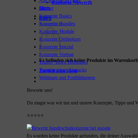
Aus Raphaelas Feder
Raphaela Niewerth
Shop
Bücher
Konzepte Basics
0,00
€
Konzepte Bundles
Warenkorb
Konzepte Module
Konzepte Onlinekurs
Konzepte Spezial
Konzepte Vortrag
Es befinden sich keine Produkte im Warenkorb
Trainer*innen Hilfsmittel
Trainingsideen Sixpacks
Zurück zum Shop
Webinare und Fortbildungen
Bewerte uns!
Du magst was wir tun und unsere Konzepte, Tipps und W
⭐⭐⭐⭐⭐
Es wurden keine Produkte gefunden, die deiner Auswahl