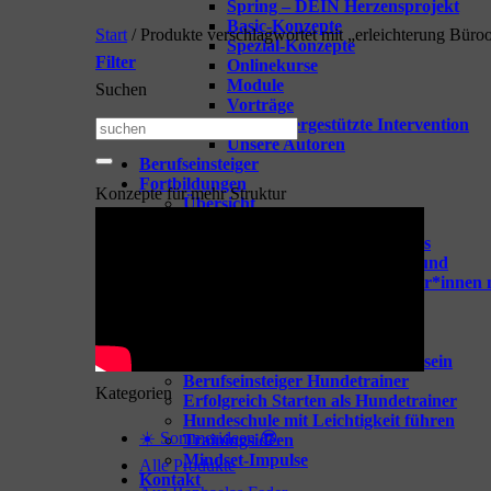
Spring – DEIN Herzensprojekt
Basic-Konzepte
Start
/
Produkte verschlagwortet mit „erleichterung Büroo
Spezial-Konzepte
Filter
Onlinekurse
Module
Suchen
Vorträge
TGI – Tiergestützte Intervention
Suchen
Unsere Autoren
nach:
Berufseinsteiger
Fortbildungen
Konzepte für mehr Struktur
Übersicht
Spring-one-on-one
Webinare für dein Business
Webinare rund um den Hund
Coaching für Hundetrainer*innen 
Tipps & Goodies
Zeige alle Tipps & Goodies
GOODIES für Hundetrainer
Vorbereitung aufs Hundetrainersein
Berufseinsteiger Hundetrainer
Kategorien
Erfolgreich Starten als Hundetrainer
Hundeschule mit Leichtigkeit führen
☀️ Sommerideen 😎
Trainingsideen
Mindset-Impulse
Alle Produkte
Kontakt