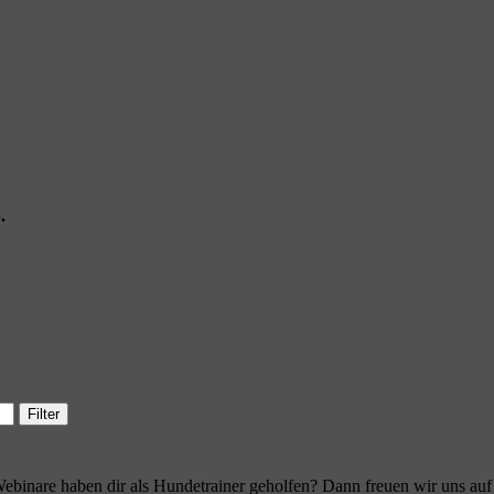
.
Filter
ebinare haben dir als Hundetrainer geholfen? Dann freuen wir uns au