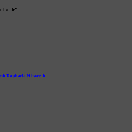
ür Hunde“
mit Raphaela Niewerth