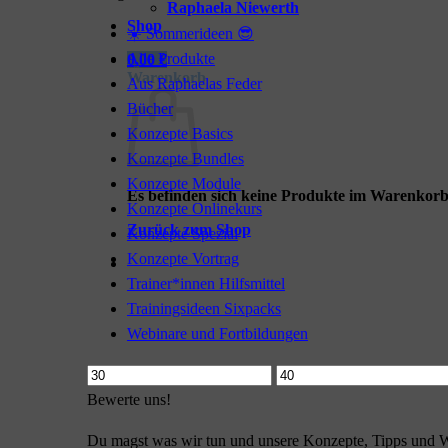
Raphaela Niewerth
Shop
☀️ Sommerideen 😎
Alle Produkte
0,00
€
Warenkorb
Aus Raphaelas Feder
Bücher
Konzepte Basics
Konzepte Bundles
Konzepte Module
Es befinden sich keine Produkte im Warenkorb
Konzepte Onlinekurs
Zurück zum Shop
Konzepte Spezial
Konzepte Vortrag
Trainer*innen Hilfsmittel
Trainingsideen Sixpacks
Webinare und Fortbildungen
Min.
Max.
Preis
Preis
Bewerte uns!
Du magst was wir tun und unsere Konzepte, Tipps und W