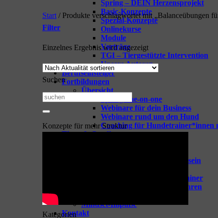
Spring – DEIN Herzensprojekt
Basic-Konzepte
Start
/
Produkte verschlagwortet mit „Balanceübungen f
Spezial-Konzepte
Filter
Onlinekurse
Module
Vorträge
Einzelnes Ergebnis wird angezeigt
TGI – Tiergestützte Intervention
Unsere Autoren
Berufseinsteiger
Suchen
Fortbildungen
Übersicht
Suchen
Spring-one-on-one
Webinare für dein Business
nach:
Webinare rund um den Hund
Coaching für Hundetrainer*innen 
Konzepte für mehr Struktur
Tipps & Goodies
Zeige alle Tipps & Goodies
GOODIES für Hundetrainer
Vorbereitung aufs Hundetrainersein
Berufseinsteiger Hundetrainer
Erfolgreich Starten als Hundetrainer
Hundeschule mit Leichtigkeit führen
Trainingsideen
Mindset-Impulse
Kontakt
Kategorien