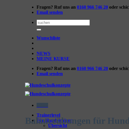
Zum
Fragen? Ruf uns an
0160 966 746 20
oder schi
Inhalt
Email senden
springen
Suchen
nach:
Wunschliste
NEWS
MEINE KURSE
Fragen? Ruf uns an
0160 966 746 20
oder schi
Email senden
Menü
Trainerlevel
Balanceübungen für Hun
Für Hundetrainer
Übersicht