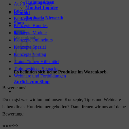
Trainingsideen
Aus Raphaelas Feder
Mindset-Impulse
Bücher
Kontakt
Raphaela Niewerth
Konzepte Basics
Shop
Konzepte Bundles
Konzepte Module
0,00
€
Warenkorb
Konzepte Onlinekurs
Konzepte Spezial
Konzepte Vortrag
Trainer*innen Hilfsmittel
Trainingsideen Sixpacks
Es befinden sich keine Produkte im Warenkorb.
Webinare und Fortbildungen
Zurück zum Shop
Bewerte uns!
Du magst was wir tun und unsere Konzepte, Tipps und Webinare
haben dir als Hundetrainer geholfen? Dann freuen wir uns auf deine
Bewertung:
⭐⭐⭐⭐⭐