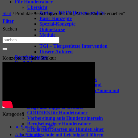
Für Hundetrainer
Übersicht
Spring – DEIN Herzensprojekt
Start
/
Produkte verschlagwortet mit „Auslandshunde erziehen“
Basic-Konzepte
Filter
Spezial-Konzepte
Suchen
Onlinekurse
Module
Suchen
Vorträge
TGI – Tiergestützte Intervention
nach:
Unsere Autoren
Berufseinsteiger
Konzepte für mehr Struktur
Fortbildungen
Übersicht
Spring-one-on-one
Webinare für dein Business
Webinare rund um den Hund
Coaching für Hundetrainer*innen mit
Raphaela Niewerth
Tipps & Goodies
Zeige alle Tipps & Goodies
GOODIES für Hundetrainer
Kategorien
Vorbereitung aufs Hundetrainersein
Berufseinsteiger Hundetrainer
☀️ Sommerideen 😎
Erfolgreich Starten als Hundetrainer
Alle Produkte
Hundeschule mit Leichtigkeit führen