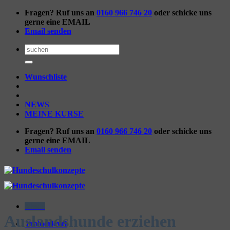
Zum
Fragen? Ruf uns an
0160 966 746 20
oder schicke uns
Inhalt
gerne eine EMAIL
springen
Email senden
Suchen
nach:
Wunschliste
NEWS
MEINE KURSE
Fragen? Ruf uns an
0160 966 746 20
oder schicke uns
gerne eine EMAIL
Email senden
Menü
Auslandshunde erziehen
Trainerlevel