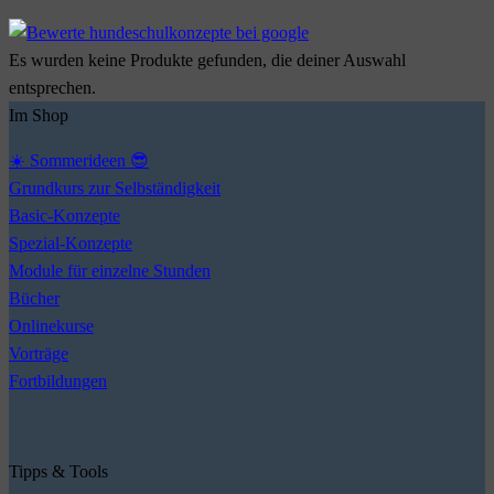
Es wurden keine Produkte gefunden, die deiner Auswahl
entsprechen.
Im Shop
☀️ Sommerideen 😎
Grundkurs zur Selbständigkeit
Basic-Konzepte
Spezial-Konzepte
Module für einzelne Stunden
Bücher
Onlinekurse
Vorträge
Fortbildungen
Tipps & Tools