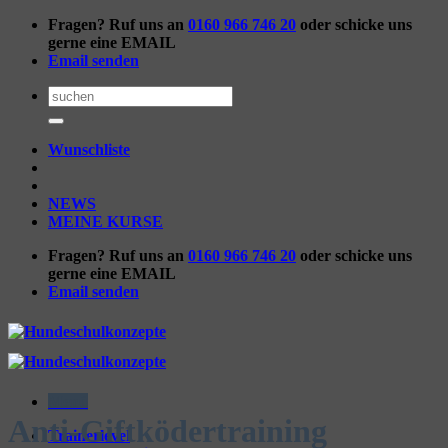
Zum
Fragen? Ruf uns an
0160 966 746 20
oder schicke uns
Inhalt
gerne eine EMAIL
springen
Email senden
Suchen
nach:
Wunschliste
NEWS
MEINE KURSE
Fragen? Ruf uns an
0160 966 746 20
oder schicke uns
gerne eine EMAIL
Email senden
Menü
Anti-Giftködertraining
Trainerlevel