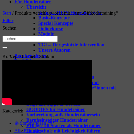
Für Hundetrainer
Übersicht
Spring – DEIN Herzensprojekt
Start
/
Produkte verschlagwortet mit „Anti-Giftködertraining“
Basic-Konzepte
Filter
Spezial-Konzepte
Suchen
Onlinekurse
Module
Suchen
Vorträge
TGI – Tiergestützte Intervention
nach:
Unsere Autoren
Berufseinsteiger
Konzepte für mehr Struktur
Fortbildungen
Übersicht
Spring-one-on-one
Webinare für dein Business
Webinare rund um den Hund
Coaching für Hundetrainer*innen mit
Raphaela Niewerth
Tipps & Goodies
Zeige alle Tipps & Goodies
GOODIES für Hundetrainer
Kategorien
Vorbereitung aufs Hundetrainersein
Berufseinsteiger Hundetrainer
☀️ Sommerideen 😎
Erfolgreich Starten als Hundetrainer
Alle Produkte
Hundeschule mit Leichtigkeit führen