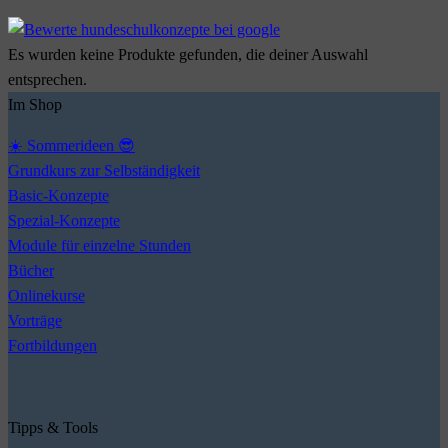
Es wurden keine Produkte gefunden, die deiner Auswahl
entsprechen.
Im Shop
☀️ Sommerideen 😎
Grundkurs zur Selbständigkeit
Basic-Konzepte
Spezial-Konzepte
Module für einzelne Stunden
Bücher
Onlinekurse
Vorträge
Fortbildungen
Tipps & Tools