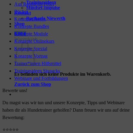
Trainingsideen
Aus Raphaelas Feder
Mindset-Impulse
Bücher
Kontakt
Raphaela Niewerth
Konzepte Basics
Shop
Konzepte Bundles
Konzepte Module
0,00
€
Warenkorb
Konzepte Onlinekurs
Konzepte Spezial
Konzepte Vortrag
Trainer*innen Hilfsmittel
Trainingsideen Sixpacks
Es befinden sich keine Produkte im Warenkorb.
Webinare und Fortbildungen
Zurück zum Shop
Bewerte uns!
Du magst was wir tun und unsere Konzepte, Tipps und Webinare
haben dir als Hundetrainer geholfen? Dann freuen wir uns auf deine
Bewertung:
⭐⭐⭐⭐⭐